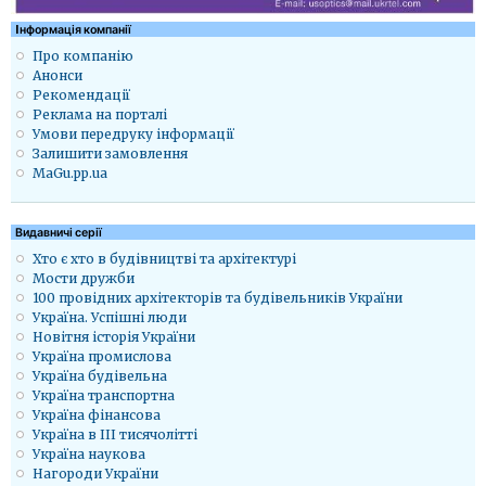
Iнформація компанії
Про компанію
Анонси
Рекомендації
Реклама на порталі
Умови передруку інформації
Залишити замовлення
MaGu.pp.ua
Видавничі серії
Хто є хто в будівництві та архітектурі
Мости дружби
100 провідних архітекторів та будівельників України
Україна. Успішні люди
Новітня історія України
Україна промислова
Україна будівельна
Україна транспортна
Україна фінансова
Україна в ІІІ тисячолітті
Україна наукова
Нагороди України