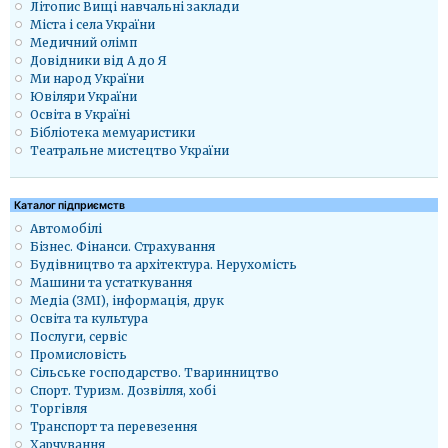
Літопис Вищі навчальні заклади
Міста і села України
Медичний олімп
Довідники від А до Я
Ми народ України
Ювіляри України
Освіта в Україні
Бібліотека мемуаристики
Театральне мистецтво України
Каталог підприємств
Автомобілі
Бізнес. Фінанси. Страхування
Будівництво та архітектура. Нерухомість
Машини та устаткування
Медіа (ЗМІ), інформація, друк
Освіта та культура
Послуги, сервіс
Промисловість
Сільське господарство. Тваринництво
Спорт. Туризм. Дозвілля, хобі
Торгівля
Транспорт та перевезення
Харчування