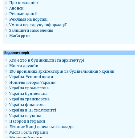
Про компанію
Анонси
Рекомендації
Реклама на порталі
Умови передруку інформації
Залишити замовлення
MaGu.pp.ua
Видавничі серії
Хто є хто в будівництві та архітектурі
Мости дружби
100 провідних архітекторів та будівельників України
Україна. Успішні люди
Новітня історія України
Україна промислова
Україна будівельна
Україна транспортна
Україна фінансова
Україна в ІІІ тисячолітті
Україна наукова
Нагороди України
Літопис Вищі навчальні заклади
Міста і села України
Медичний олімп