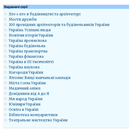
Видавничі серії
Хто є хто в будівництві та архітектурі
Мости дружби
100 провідних архітекторів та будівельників України
Україна. Успішні люди
Новітня історія України
Україна промислова
Україна будівельна
Україна транспортна
Україна фінансова
Україна в ІІІ тисячолітті
Україна наукова
Нагороди України
Літопис Вищі навчальні заклади
Міста і села України
Медичний олімп
Довідники від А до Я
Ми народ України
Ювіляри України
Освіта в Україні
Бібліотека мемуаристики
Театральне мистецтво України