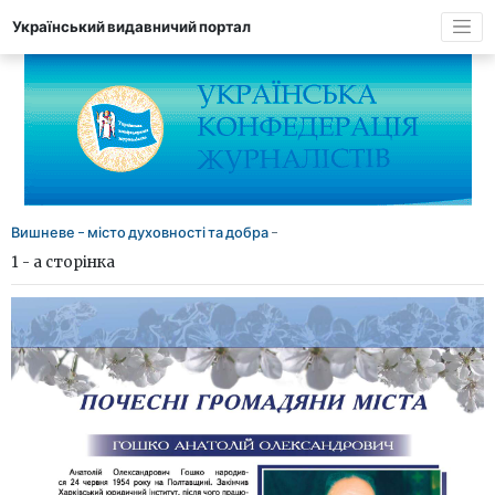
Український видавничий портал
Вишневе - місто духовності та добра
-
1 - а сторінка