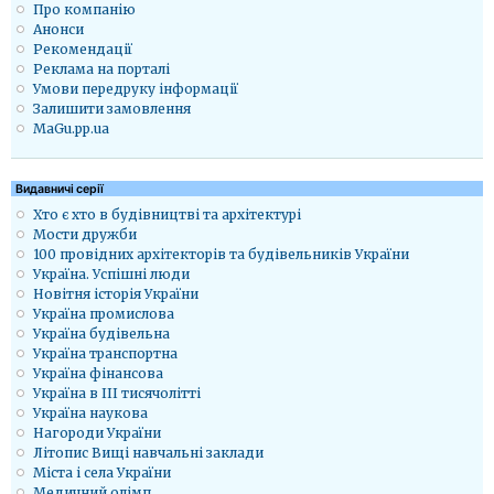
Про компанію
Анонси
Рекомендації
Реклама на порталі
Умови передруку інформації
Залишити замовлення
MaGu.pp.ua
Видавничі серії
Хто є хто в будівництві та архітектурі
Мости дружби
100 провідних архітекторів та будівельників України
Україна. Успішні люди
Новітня історія України
Україна промислова
Україна будівельна
Україна транспортна
Україна фінансова
Україна в ІІІ тисячолітті
Україна наукова
Нагороди України
Літопис Вищі навчальні заклади
Міста і села України
Медичний олімп