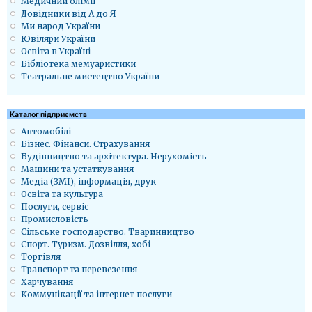
Медичний олімп
Довідники від А до Я
Ми народ України
Ювіляри України
Освіта в Україні
Бібліотека мемуаристики
Театральне мистецтво України
Каталог підприємств
Автомобілі
Бізнес. Фінанси. Страхування
Будівництво та архітектура. Нерухомість
Машини та устаткування
Медіа (ЗМІ), інформація, друк
Освіта та культура
Послуги, сервіс
Промисловість
Сільське господарство. Тваринництво
Спорт. Туризм. Дозвілля, хобі
Торгівля
Транспорт та перевезення
Харчування
Коммунікації та інтернет послуги