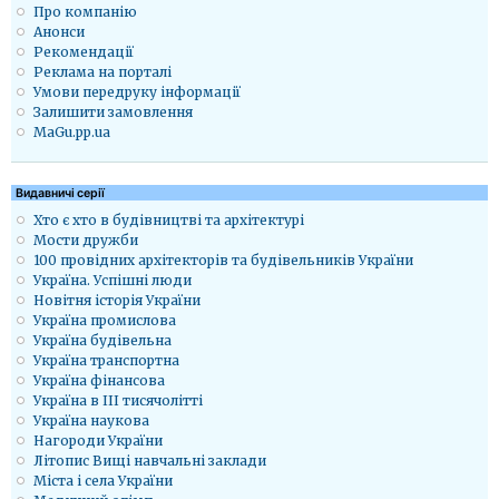
Про компанію
Анонси
Рекомендації
Реклама на порталі
Умови передруку інформації
Залишити замовлення
MaGu.pp.ua
Видавничі серії
Хто є хто в будівництві та архітектурі
Мости дружби
100 провідних архітекторів та будівельників України
Україна. Успішні люди
Новітня історія України
Україна промислова
Україна будівельна
Україна транспортна
Україна фінансова
Україна в ІІІ тисячолітті
Україна наукова
Нагороди України
Літопис Вищі навчальні заклади
Міста і села України