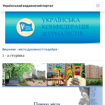
Український видавничий портал
Вишневе - місто духовності та добра
-
1 - а сторінка