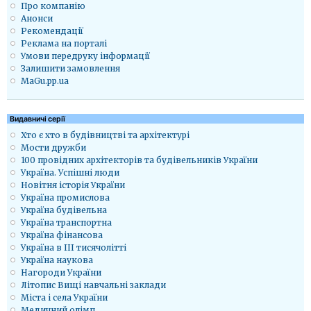
Про компанію
Анонси
Рекомендації
Реклама на порталі
Умови передруку інформації
Залишити замовлення
MaGu.pp.ua
Видавничі серії
Хто є хто в будівництві та архітектурі
Мости дружби
100 провідних архітекторів та будівельників України
Україна. Успішні люди
Новітня історія України
Україна промислова
Україна будівельна
Україна транспортна
Україна фінансова
Україна в ІІІ тисячолітті
Україна наукова
Нагороди України
Літопис Вищі навчальні заклади
Міста і села України
Медичний олімп