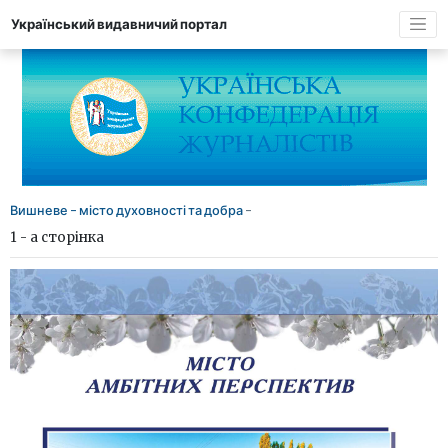
Український видавничий портал
Вишневе - місто духовності та добра
-
1 - а сторінка