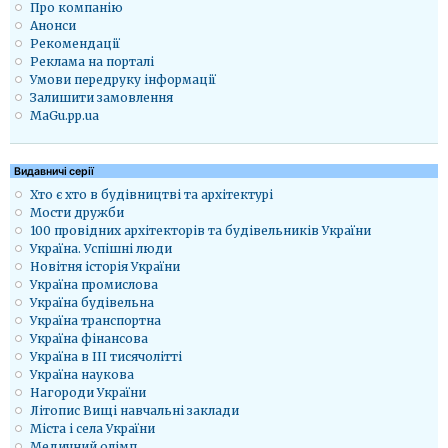
Про компанію
Анонси
Рекомендації
Реклама на порталі
Умови передруку інформації
Залишити замовлення
MaGu.pp.ua
Видавничі серії
Хто є хто в будівництві та архітектурі
Мости дружби
100 провідних архітекторів та будівельників України
Україна. Успішні люди
Новітня історія України
Україна промислова
Україна будівельна
Україна транспортна
Україна фінансова
Україна в ІІІ тисячолітті
Україна наукова
Нагороди України
Літопис Вищі навчальні заклади
Міста і села України
Медичний олімп