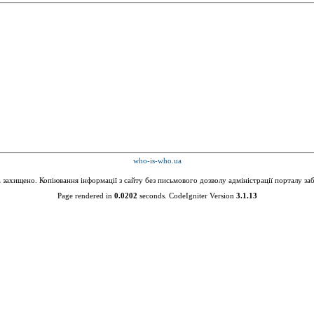
who-is-who.ua
а захищено. Копіювання інформації з сайту без письмового дозволу адміністрації порталу за
Page rendered in
0.0202
seconds. CodeIgniter Version
3.1.13