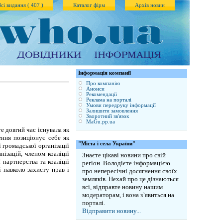
Всі видання ( 407 )
Каталог фірм
Архів новин
Iнформація компанії
Про компанію
Анонси
Рекомендації
Реклама на порталі
Умови передруку інформації
Залишити замовлення
Зворотний зв'язок
MaGu.pp.ua
е довгий час існувала як
ення позиціонує себе як
"Міста і села України"
 громадської організації
ізацій, членом коаліції
Знаєте цікаві новини про свій
 партнерства та коаліції
регіон. Володієте інформацією
 навколо захисту прав і
про непересічні досягнення своїх
земляків. Нехай про це дізнаються
всі, відправте новину нашим
модераторам, і вона з`явиться на
порталі.
Відправити новину...