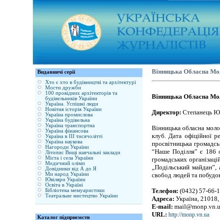
Вінницька Обласна Мо
Видавничі серії
Хто є хто в будівництві та архітектурі
Мости дружби
100 провідних архітекторів та
Вінницька Обласна Мо
будівельників України
Україна. Успішні люди
Новітня історія України
Директор:
Степанець Ю
Україна промислова
Україна будівельна
Україна транспортна
Вінницька обласна молод
Україна фінансова
клуб. Дата офіційної р
Україна в ІІІ тисячолітті
Україна наукова
просвітницька громадськ
Нагороди України
“Наше Поділля” є 186 о
Літопис Вищі навчальні заклади
Міста і села України
громадських організацій
Медичний олімп
„Подільський майдан”, 
Довідники від А до Я
Ми народ України
свобод людей та побудов
Ювіляри України
Освіта в Україні
Телефон:
(0432) 57-66-
Бібліотека мемуаристики
Театральне мистецтво України
Адреса:
Україна, 21018, 
E-mail:
mail@monp.vn.
URL:
http://monp.vn.ua
Каталог підприємств