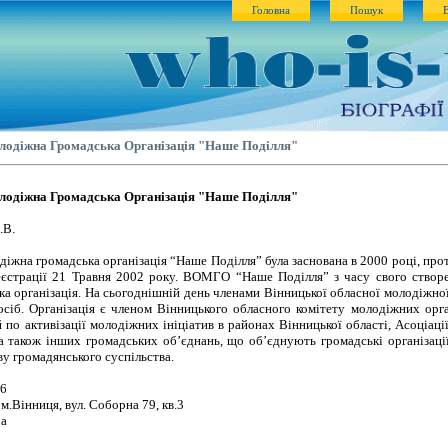
Головна
Пошук
лодіжна Громадська Організація "Наше Поділля"
лодіжна Громадська Організація "Наше Поділля"
.В.
іжна громадська організація “Наше Поділля” була заснована в 2000 році, прот
еєстрації 21 Травня 2002 року. ВОМГО “Наше Поділля” з часу свого створ
а організація. На сьогоднішній день членами Вінницької обласної молодіжної
сіб. Організація є членом Вінницького обласного комітету молодіжних орган
 по активізації молодіжних ініціатив в районах Вінницької області, Асоціації
а також інших громадських об’єднань, що об’єднують громадські організації
у громадянського суспільства.
16
м.Вінниця, вул. Соборна 79, кв.3
ua