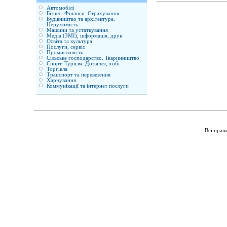
Автомобілі
Бізнес. Фінанси. Страхування
Будівництво та архітектура.
Нерухомість
Машини та устаткування
Медіа (ЗМІ), інформація, друк
Освіта та культура
Послуги, сервіс
Промисловість
Сільське господарство. Тваринництво
Спорт. Туризм. Дозвілля, хобі
Торгівля
Транспорт та перевезення
Харчування
Коммунікації та інтернет послуги
Всі прав