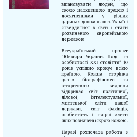
вшановувати людей, що
своєю натхненною працею і
досягненнями у різних
царинах допомагають Україні
ствердитися в світі і стати
розвиненою європейською
державою.
Всеукраїнський проект
"Ювіляри України. Події та
особистості ХХІ століття" 10
років успішно крокує всією
країною. Кожна сторінка
цього біографічного та
історичного видання
відкриває світ політичної,
ділової, інтелектуальної,
мистецької еліти нашої
держави, світ фахівців,
особистість і творчі злети
яких позначені іскрою Божою.
Наразі розпочата робота з