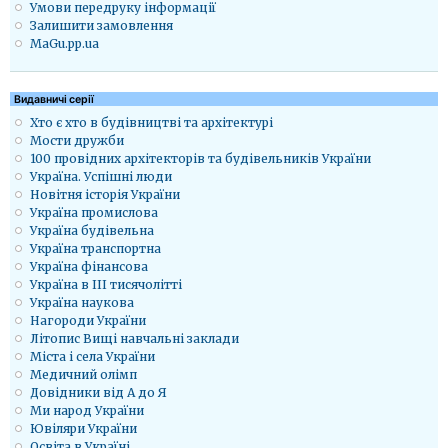
Умови передруку інформації
Залишити замовлення
MaGu.pp.ua
Видавничі серії
Хто є хто в будівництві та архітектурі
Мости дружби
100 провідних архітекторів та будівельників України
Україна. Успішні люди
Новітня історія України
Україна промислова
Україна будівельна
Україна транспортна
Україна фінансова
Україна в ІІІ тисячолітті
Україна наукова
Нагороди України
Літопис Вищі навчальні заклади
Міста і села України
Медичний олімп
Довідники від А до Я
Ми народ України
Ювіляри України
Освіта в Україні