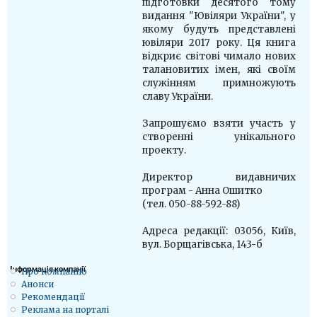
підготовки десятого тому
видання "Ювіляри України", у
якому будуть представлені
ювіляри 2017 року. Ця книга
відкриє світові чимало нових
талановитих імен, які своїм
служінням примножують
славу України.
Запрошуємо взяти участь у
створенні унікального
проекту.
Директор видавничих
програм - Анна Ошитко
(тел. 050-88-592-88)
Адреса редакції: 03056, Київ,
вул. Борщагівська, 143-б
Iнформація компанії
Про компанію
Анонси
Рекомендації
Реклама на порталі