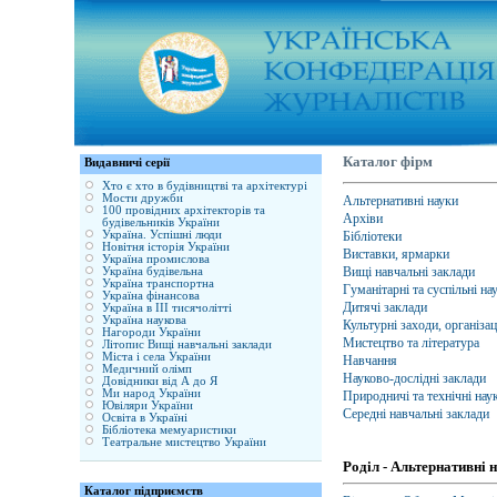
Каталог фірм
Видавничі серії
Хто є хто в будівництві та архітектурі
Мости дружби
Альтернативні науки
100 провідних архітекторів та
Архіви
будівельників України
Україна. Успішні люди
Бібліотеки
Новітня історія України
Виставки, ярмарки
Україна промислова
Вищі навчальні заклади
Україна будівельна
Україна транспортна
Гуманітарні та суспільні на
Україна фінансова
Дитячі заклади
Україна в ІІІ тисячолітті
Україна наукова
Культурні заходи, організац
Нагороди України
Мистецтво та література
Літопис Вищі навчальні заклади
Міста і села України
Навчання
Медичний олімп
Науково-дослідні заклади
Довідники від А до Я
Ми народ України
Природничі та технічні нау
Ювіляри України
Середні навчальні заклади
Освіта в Україні
Бібліотека мемуаристики
Театральне мистецтво України
Роділ - Альтернативні 
Каталог підприємств