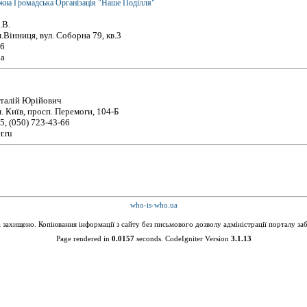
жна Громадська Організація "Наше Поділля"
.В.
.Вінниця, вул. Соборна 79, кв.3
16
ua
талій Юрійович
. Київ, просп. Перемоги, 104-Б
5, (050) 723-43-66
r.ru
who-is-who.ua
а захищено. Копіювання інформації з сайту без письмового дозволу адміністрації порталу за
Page rendered in
0.0157
seconds. CodeIgniter Version
3.1.13