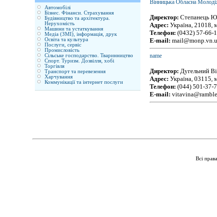
Вінницька Обласна Молоді
Автомобілі
Бізнес. Фінанси. Страхування
Директор:
Степанець Ю
Будівництво та архітектура.
Нерухомість
Адрес:
Україна, 21018, м
Машини та устаткування
Телефон:
(0432) 57-66-
Медіа (ЗМІ), інформація, друк
Освіта та культура
E-mail:
mail@monp.vn.
Послуги, сервіс
Промисловість
name
Сільське господарство. Тваринництво
Спорт. Туризм. Дозвілля, хобі
Торгівля
Директор:
Дугельний Ві
Транспорт та перевезення
Харчування
Адрес:
Україна, 03115, м
Коммунікації та інтернет послуги
Телефон:
(044) 501-37-7
E-mail:
vitavina@ramble
Всі прав