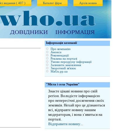
Всі видання ( 407 )
Каталог фірм
Архів новин
Iнформація компанії
Про компанію
Анонси
Рекомендації
Реклама на порталі
Умови передруку інформації
Залишити замовлення
Зворотний зв'язок
MaGu.pp.ua
"Міста і села України"
Знаєте цікаві новини про свій
регіон. Володієте інформацією
про непересічні досягнення своїх
земляків. Нехай про це дізнаються
всі, відправте новину нашим
модераторам, і вона з`явиться на
порталі.
Відправити новину...