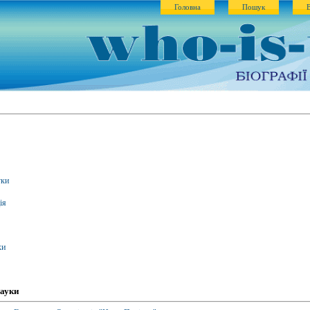
Головна
Пошук
уки
ія
ки
науки