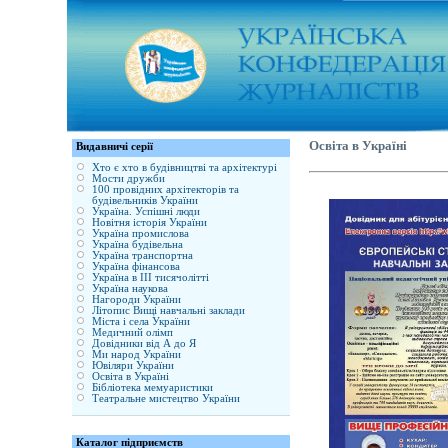
Освіта в Україні
Видавничі серії
Хто є хто в будівництві та архітектурі
Мости дружби
100 провідних архітекторів та
будівельників України
Україна. Успішні люди
Новітня історія України
Україна промислова
Україна будівельна
Україна транспортна
Україна фінансова
Україна в ІІІ тисячолітті
Україна наукова
Нагороди України
Літопис Вищі навчальні заклади
Міста і села України
Медичний олімп
Довідники від А до Я
Ми народ України
Ювіляри України
Освіта в Україні
Бібліотека мемуаристики
Театральне мистецтво України
Каталог підприємств