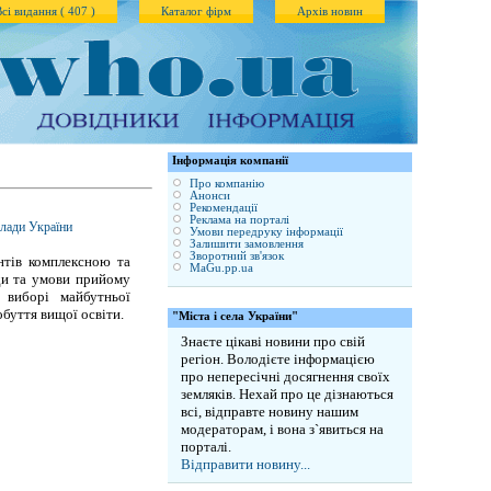
Всі видання ( 407 )
Каталог фірм
Архів новин
Iнформація компанії
Про компанію
Анонси
Рекомендації
Реклама на порталі
клади України
Умови передруку інформації
Залишити замовлення
Зворотний зв'язок
нтів комплексною та
MaGu.pp.ua
ди та умови прийому
 виборі майбутньої
буття вищої освіти.
"Міста і села України"
Знаєте цікаві новини про свій
регіон. Володієте інформацією
про непересічні досягнення своїх
земляків. Нехай про це дізнаються
всі, відправте новину нашим
модераторам, і вона з`явиться на
порталі.
Відправити новину...