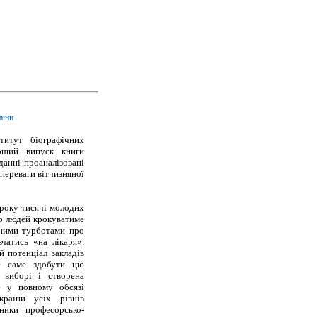
аїни
титут біографічних
рший випуск книги
данні проаналізовані
 переваги вітчизняної
року тисячі молодих
о людей крокуватиме
нними турботами про
чатись «на лікаря».
й потенціал закладів
де саме здобути цю
 виборі і створена
е у повному обсязі
країни усіх рівнів
вники професорсько-