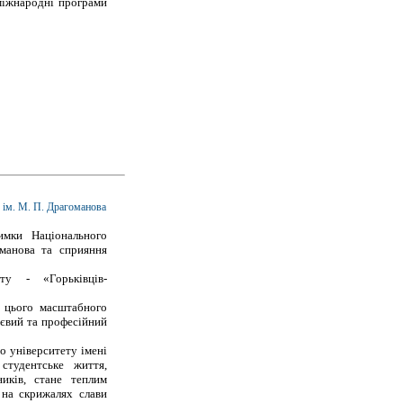
міжнародні програми
 ім. М. П. Драгоманова
римки Національного
оманова та сприяння
ту - «Горьківців-
 цього масштабного
тєвий та професійний
о університету імені
студентське життя,
ників, стане теплим
 на скрижалях слави