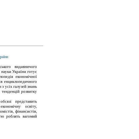
раїни
ського видавничого
 науки України готує
лопедія економічної
тів енциклопедичного
 з усіх галузей знань
і тенденцій розвитку
бсязі представить
економічну освіту,
омістів, фінансистів,
стю роблять вагомий