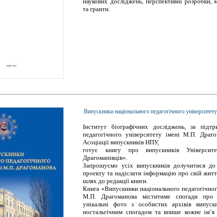
наукових досліджень, перспективні розробки, 
та гранти.
Випускники національного педагогічного університету
Інститут біографічних досліджень, за підт
педагогічного університету імені М.П. Драг
Асоціації випускників НПУ,
готує книгу про випускників Університе
Драгоманівців».
Запрошуємо усіх випускників долучитися до
проекту та надіслати інформацію про свій жит
шлях до редакції книги.
Книга «Випускники національного педагогічног
М.П. Драгоманова міститиме спогади про 
унікальні фото з особистих архівів випуск
ностальгічним спогадом та впише кожне ім’я