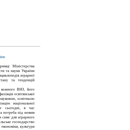
аїни
римці Міністерства
іти та науки України
нциклопедія аграрної
стану та тенденцій
ю кожного ВНЗ, його
ахівців освітянської
 науковою, освітньою
зацію національної
е сьогодні, в час
ча потреба під новим
в саме для аграрного
ільське господарство
ї економіки, культури