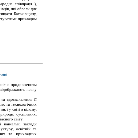
народна співпраця ),
івців, які обрали для
хищати Батьківщину,
лугуватиме прикладом
раїні
їні» є продовженням
 відображають певну
та вдосконалення її
них та технологічних
ак і у світі в цілому,
рироди, суспільних,
асного світу.
 навчальні заклади
уктуру, освітній та
ьних та прикладних