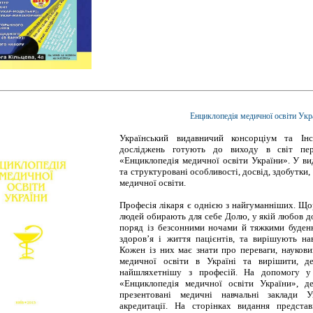
Енциклопедія медичної освіти Укр
Український видавничий консорціум та Інс
досліджень готують до виходу в світ пе
«Енциклопедія медичної освіти України». У ви
та структуровані особливості, досвід, здобутки,
медичної освіти.
Професія лікаря є однією з найгуманніших. Що
людей обирають для себе Долю, у якій любов д
поряд із безсонними ночами й тяжкими буде
здоров’я і життя пацієнтів, та вирішують нав
Кожен із них має знати про переваги, наукови
медичної освіти в Україні та вирішити, 
найшляхетнішу з професій. На допомогу у
«Енциклопедія медичної освіти України», д
презентовані медичні навчальні заклади У
акредитації. На сторінках видання предста