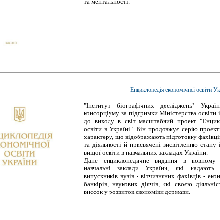
та ментальності.
Енциклопедія економічної освіти Ук
"Інститут біографічних досліджень" Україн
консорціуму за підтримки Міністерства освіти і
до виходу в світ масштабний проект "Енцик
освіти в Україні". Він продовжує серію проек
характеру, що відображають підготовку фахівців
та діяльності й присвячені висвітленню стану 
вищої освіти в навчальних закладах України.
Дане енциклопедичне видання в повному о
навчальні заклади України, які надають 
випускників вузів - вітчизняних фахівців - екон
банкірів, наукових діячів, які своєю діяльні
внесок у розвиток економіки держави.