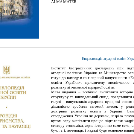
ALMA MATER.
Енциклопедія аграрної освіти Укр
Інститут біографічних досліджень при підт
аграрної політики України та Міністерства осв
готує до виходу в світ перший випуск книги «Е
освіти України», присвячену висвітленню 
розвитку вітчизняної аграрної освіти.
Мета видання – всебічно висвітлити історі
структуру та викладацький склад, представити ф
галузі – випускників аграрних вузів, які своєю
діяльністю зробили вагомий внесок у реалі
доктрини розвитку освіти в Україні. Сам
ствердження України як держави, назріла пеку
кутом зору висвітлити процес підготовки кадрі
сектору економіки, адже історично саме село, с
було, є і, вочевидь, і надалі буде основою нашо