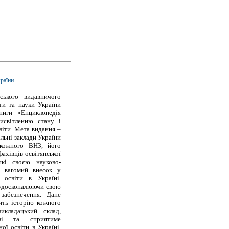
країни
ського видавничого
ти та науки України
иги «Енциклопедія
висвітленню стану і
віти. Мета видання –
альні заклади України
 кожного ВНЗ, його
ахівців освітянської
які своєю науково-
и вагомий внесок у
 освіти в Україні.
, удосконалюючи свою
 забезпечення. Дане
ить історію кожного
икладацький склад,
узі та сприятиме
ої освіти в Україні.