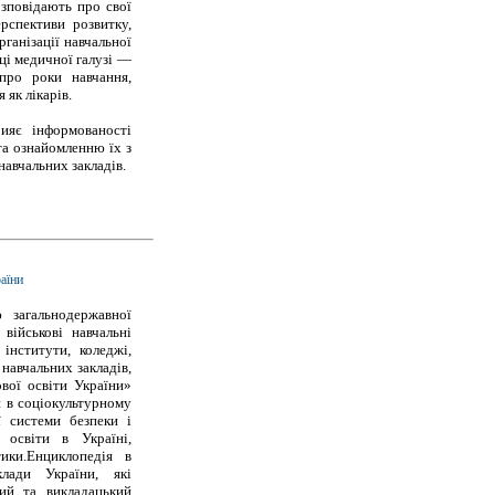
зповідають про свої
ерспективи розвитку,
рганізації навчальної
ці медичної галузі —
про роки навчання,
 як лікарів.
ияє інформованості
та ознайомленню їх з
навчальних закладів.
раїни
ю загальнодержавної
військові навчальні
 інститути, коледжі,
 навчальних закладів,
ової освіти України»
и в соціокультурному
ї системи безпеки і
ї освіти в Україні,
ики.Енциклопедія в
клади України, які
ний та викладацький