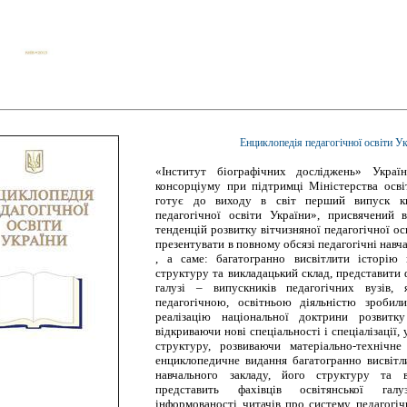
Енциклопедія педагогічної освіти У
«Інститут біографічних досліджень» Україн
консорціуму при підтримці Міністерства осві
готує до виходу в світ перший випуск кн
педагогічної освіти України», присвячений 
тенденцій розвитку вітчизняної педагогічної ос
презентувати в повному обсязі педагогічні навч
, а саме: багатогранно висвітлити історію
структуру та викладацький склад, представити ф
галузі – випускників педагогічних вузів, 
педагогічною, освітньою діяльністю зробил
реалізацію національної доктрини розвитку
відкриваючи нові спеціальності і спеціалізації
структуру, розвиваючи матеріально-технічне
енциклопедичне видання багатогранно висвітл
навчального закладу, його структуру та в
представить фахівців освітянської гал
інформованості читачів про систему педагогічн