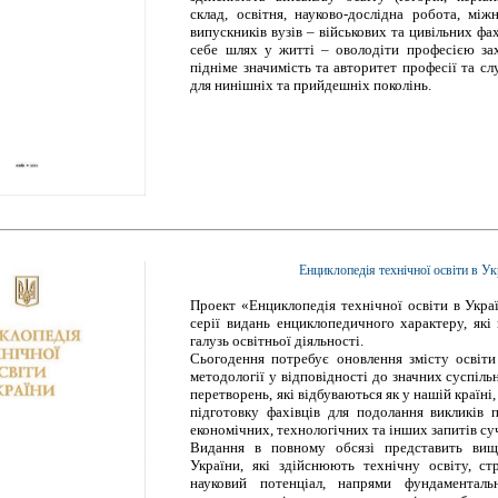
склад, освітня, науково-дослідна робота, між
випускників вузів – військових та цивільних фах
себе шлях у житті – оволодіти професією за
підніме значимість та авторитет професії та с
для нинішніх та прийдешніх поколінь.
Енциклопедія технічної освіти в Ук
Проект «Енциклопедія технічної освіти в Укра
серії видань енциклопедичного характеру, які
галузь освітньої діяльності.
Сьогодення потребує оновлення змісту освіти 
методології у відповідності до значних суспіль
перетворень, які відбуваються як у нашій країні, т
підготовку фахівців для подолання викликів п
економічних, технологічних та інших запитів суч
Видання в повному обсязі представить вищі
України, які здійснюють технічну освіту, стр
науковий потенціал, напрями фундаментал