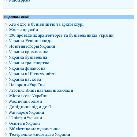
MaGu.pp.ua
Видавничі серії
Хто є хто в будівництві та архітектурі
Мости дружби
100 провідних архітекторів та будівельників України
Україна. Успішні люди
Новітня історія України
Україна промислова
Україна будівельна
Україна транспортна
Україна фінансова
Україна в ІІІ тисячолітті
Україна наукова
Нагороди України
Літопис Вищі навчальні заклади
Міста і села України
Медичний олімп
Довідники від А до Я
Ми народ України
Ювіляри України
Освіта в Україні
Бібліотека мемуаристики
Театральне мистецтво України