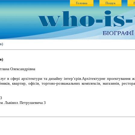
Головна
Пошук
в)
в)
тлана Олександрівна
уг в сфері архітектури та дизайну інтер’єрів.Архітектурне проектування 
бняків, квартир, офісів, торгово-розважальних комплексів, магазинів, ресторан
43
 м. Львівпл. Петрушевича 3