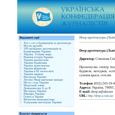
Deep-архітектура (Льві
Видавничі серії
Хто є хто в будівництві та архітектурі
Мости дружби
100 провідних архітекторів та
Deep-архітектура (Льві
будівельників України
Україна. Успішні люди
Новітня історія України
Директор:
Сімонова Сві
Україна промислова
Україна будівельна
Україна транспортна
Пропонуємо спектр посл
Україна фінансова
будівель, котеджів, осо
Україна в ІІІ тисячолітті
Україна наукова
салонів краси, готелів.
Нагороди України
Літопис Вищі навчальні заклади
Міста і села України
Телефон:
(032) 243-10-
Медичний олімп
Адреса:
Україна, 79005,
Довідники від А до Я
Ми народ України
E-mail:
deep-a@ukr.net
Ювіляри України
URL:
http://deep-a.com.ua/
Освіта в Україні
Бібліотека мемуаристики
Театральне мистецтво України
Каталог підприємств