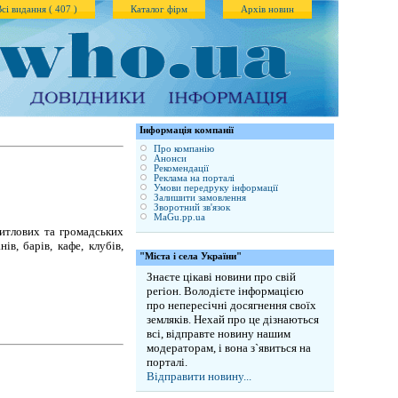
Всі видання ( 407 )
Каталог фірм
Архів новин
Iнформація компанії
Про компанію
Анонси
Рекомендації
Реклама на порталі
Умови передруку інформації
Залишити замовлення
Зворотний зв'язок
MaGu.pp.ua
житлових та громадських
ів, барів, кафе, клубів,
"Міста і села України"
Знаєте цікаві новини про свій
регіон. Володієте інформацією
про непересічні досягнення своїх
земляків. Нехай про це дізнаються
всі, відправте новину нашим
модераторам, і вона з`явиться на
порталі.
Відправити новину...