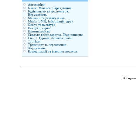
Автомобілі
Бізнес. Фінанси. Страхування
Будівництво та архітектура.
Нерухомість
Машини та устаткування
Медіа (ЗМІ), інформація, друк
Освіта та культура
Послуги, сервіс
Промисловість
Сільське господарство. Тваринництво
Спорт. Туризм. Дозвілля, хобі
Торгівля
Транспорт та перевезення
Харчування
Коммунікації та інтернет послуги
Всі прав