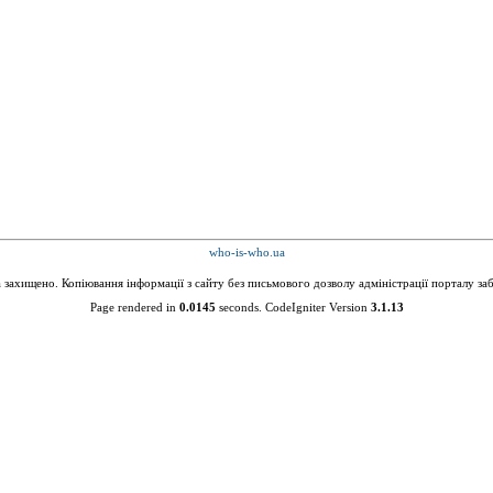
who-is-who.ua
а захищено. Копіювання інформації з сайту без письмового дозволу адміністрації порталу за
Page rendered in
0.0145
seconds. CodeIgniter Version
3.1.13