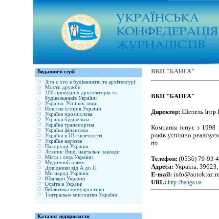
ВКП "БАНГА"
Видавничі серії
Хто є хто в будівництві та архітектурі
Мости дружби
100 провідних архітекторів та
ВКП "БАНГА"
будівельників України
Україна. Успішні люди
Новітня історія України
Директор:
Шепель Ігор 
Україна промислова
Україна будівельна
Україна транспортна
Компанія існує з 1998
Україна фінансова
років успішно реалізує
Україна в ІІІ тисячолітті
Україна наукова
по
Нагороди України
Літопис Вищі навчальні заклади
Міста і села України
Телефон:
(0536) 79-93-4
Медичний олімп
Адреса:
Україна, 39623, 
Довідники від А до Я
Ми народ України
E-mail:
info@autokraz.r
Ювіляри України
URL:
http://banga.ua
Освіта в Україні
Бібліотека мемуаристики
Театральне мистецтво України
Каталог підприємств