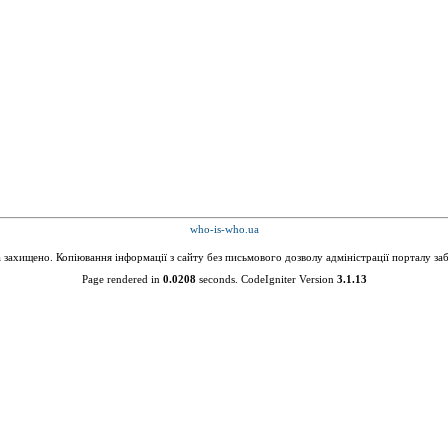
who-is-who.ua
а захищено. Копіювання інформації з сайту без письмового дозволу адміністрації порталу за
Page rendered in
0.0208
seconds. CodeIgniter Version
3.1.13