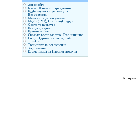
Автомобілі
Бізнес. Фінанси. Страхування
Будівництво та архітектура.
Нерухомість
Машини та устаткування
Медіа (ЗМІ), інформація, друк
Освіта та культура
Послуги, сервіс
Промисловість
Сільське господарство. Тваринництво
Спорт. Туризм. Дозвілля, хобі
Торгівля
Транспорт та перевезення
Харчування
Коммунікації та інтернет послуги
Всі прав