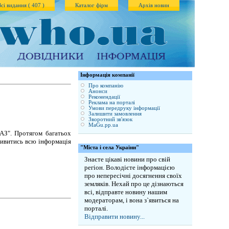
Всі видання ( 407 )
Каталог фірм
Архів новин
Iнформація компанії
Про компанію
Анонси
Рекомендації
Реклама на порталі
Умови передруку інформації
Залишити замовлення
Зворотний зв'язок
MaGu.pp.ua
АЗ". Протягом багатьох
дивитись всю інформація
"Міста і села України"
Знаєте цікаві новини про свій
регіон. Володієте інформацією
про непересічні досягнення своїх
земляків. Нехай про це дізнаються
всі, відправте новину нашим
модераторам, і вона з`явиться на
порталі.
Відправити новину...