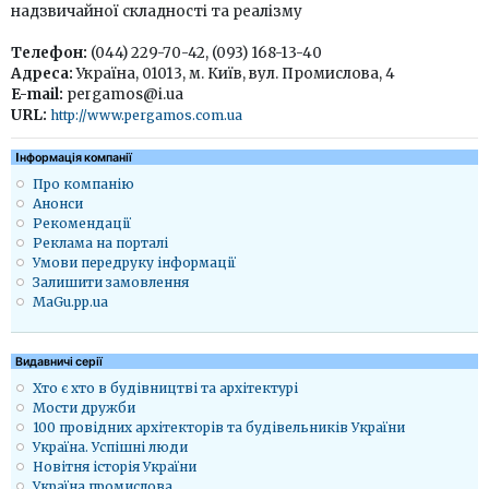
надзвичайної складності та реалізму
Телефон:
(044) 229-70-42, (093) 168-13-40
Адреса:
Україна, 01013, м. Київ, вул. Промислова, 4
E-mail:
pergamos@i.ua
URL:
http://www.pergamos.com.ua
Iнформація компанії
Про компанію
Анонси
Рекомендації
Реклама на порталі
Умови передруку інформації
Залишити замовлення
MaGu.pp.ua
Видавничі серії
Хто є хто в будівництві та архітектурі
Мости дружби
100 провідних архітекторів та будівельників України
Україна. Успішні люди
Новітня історія України
Україна промислова