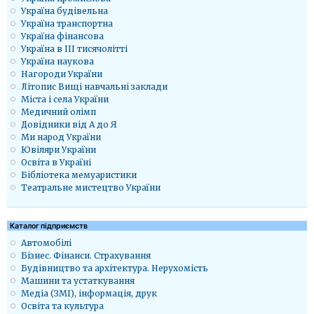
Україна будівельна
Україна транспортна
Україна фінансова
Україна в ІІІ тисячолітті
Україна наукова
Нагороди України
Літопис Вищі навчальні заклади
Міста і села України
Медичний олімп
Довідники від А до Я
Ми народ України
Ювіляри України
Освіта в Україні
Бібліотека мемуаристики
Театральне мистецтво України
Каталог підприємств
Автомобілі
Бізнес. Фінанси. Страхування
Будівництво та архітектура. Нерухомість
Машини та устаткування
Медіа (ЗМІ), інформація, друк
Освіта та культура