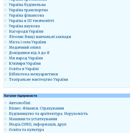
Україна будівельна
Україна транспортна
Україна фінансова
Україна в ІІІ тисячолітті
Україна наукова
Нагороди України
Літопис Вищі навчальні заклади
Міста і села України
Медичний олімп
Довідники від А до Я
Ми народ України
Ювіляри України
Освіта в Україні
Бібліотека мемуаристики
Театральне мистецтво України
Каталог підприємств
Автомобілі
Бізнес. Фінанси. Страхування
Будівництво та архітектура. Нерухомість
Машини та устаткування
Медіа (ЗМІ), інформація, друк
Освіта та культура