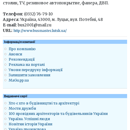
столик, TV, резиновое автопокрытие, фанера, ДВП.
Телефон:
(0332) 76-79-10
Адреса:
Україна, 43000, м. Луцьк, вул. Потебні, 48
E-mail:
bus2001@mail.ru
URL:
http://www.busmaster.lutsk.ua/
Iнформація компанії
Про компанію
Анонси
Рекомендації
Реклама на порталі
Умови передруку інформації
Залишити замовлення
MaGu.pp.ua
Видавничі серії
Хто є хто в будівництві та архітектурі
Мости дружби
100 провідних архітекторів та будівельників України
Україна. Успішні люди
Новітня історія України
Україна промислова