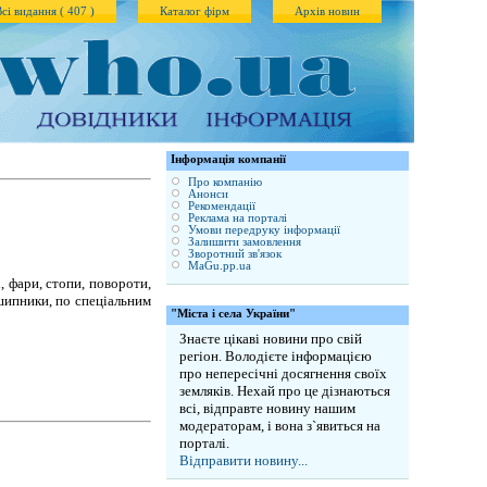
Всі видання ( 407 )
Каталог фірм
Архів новин
Iнформація компанії
Про компанію
Анонси
Рекомендації
Реклама на порталі
Умови передруку інформації
Залишити замовлення
Зворотний зв'язок
MaGu.pp.ua
, фари, стопи, повороти,
дшипники, по спеціальним
"Міста і села України"
Знаєте цікаві новини про свій
регіон. Володієте інформацією
про непересічні досягнення своїх
земляків. Нехай про це дізнаються
всі, відправте новину нашим
модераторам, і вона з`явиться на
порталі.
Відправити новину...