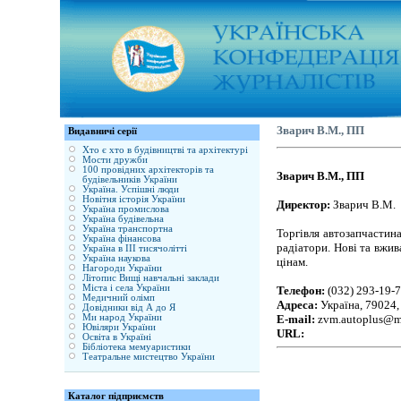
Зварич В.М., ПП
Видавничі серії
Хто є хто в будівництві та архітектурі
Мости дружби
100 провідних архітекторів та
Зварич В.М., ПП
будівельників України
Україна. Успішні люди
Новітня історія України
Директор:
Зварич В.М.
Україна промислова
Україна будівельна
Україна транспортна
Торгівля автозапчастина
Україна фінансова
радіатори. Нові та вжив
Україна в ІІІ тисячолітті
Україна наукова
цінам.
Нагороди України
Літопис Вищі навчальні заклади
Міста і села України
Телефон:
(032) 293-19-
Медичний олімп
Адреса:
Україна, 79024, 
Довідники від А до Я
Ми народ України
E-mail:
zvm.autoplus@ma
Ювіляри України
URL:
Освіта в Україні
Бібліотека мемуаристики
Театральне мистецтво України
Каталог підприємств