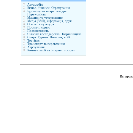
Автомобілі
Бізнес. Фінанси. Страхування
Будівництво та архітектура.
Нерухомість
Машини та устаткування
Медіа (ЗМІ), інформація, друк
Освіта та культура
Послуги, сервіс
Промисловість
Сільське господарство. Тваринництво
Спорт. Туризм. Дозвілля, хобі
Торгівля
Транспорт та перевезення
Харчування
Коммунікації та інтернет послуги
Всі прав