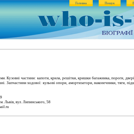
Головна
Пошук
ми. Кузовні частини: капоти, крила, решітки, кришки багажника, пороги, двері
ані. Запчастини ходової: кульові опори, амортизатори, наконечники, тяги, пі
79
м. Львів, вул. Липинського, 58
il.ru