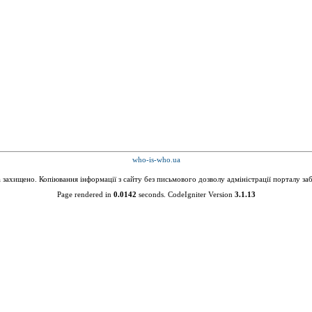
who-is-who.ua
а захищено. Копіювання інформації з сайту без письмового дозволу адміністрації порталу за
Page rendered in
0.0142
seconds. CodeIgniter Version
3.1.13