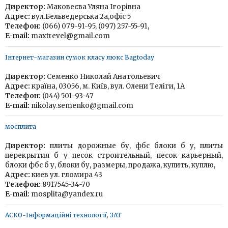
Директор:
Маковеєва Уляна Ігорівна
Адрес:
вул.Бельведерська 2а,офіс 5
Телефон:
(066) 079-91-95, (097) 257-55-91,
E-mail:
maxtrevel@gmail.com
Інтернет-магазин сумок класу люкс Bagtoday
Директор:
Семенко Николай Анатольевич
Адрес:
країна, 03056, м. Київ, вул. Олени Теліги, 1А
Телефон:
(044) 501-93-47
E-mail:
nikolay.semenko@gmail.com
мосплита
Директор:
плиты дорожные бу, фбс блоки б у, плиты
перекрытия б у песок строительный, песок карьерный,
блоки фбс б у, блоки бу, размеры, продажа, купить, куплю,
Адрес:
киев ул. гломира 43
Телефон:
8917545-34-70
E-mail:
mosplita@yandex.ru
АСКО-Інформаційні технології, ЗАТ