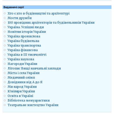
Видавничі серії
Хто є хто в будівництві та архітектурі
Мости дружби
100 провідних архітекторів та будівельників України
Україна. Успішні люди
Новітня історія України
Україна промислова
Україна будівельна
Україна транспортна
Україна фінансова
Україна в ІІІ тисячолітті
Україна наукова
Нагороди України
Літопис Вищі навчальні заклади
Міста і села України
Медичний олімп
Довідники від А до Я
Ми народ України
Ювіляри України
Освіта в Україні
Бібліотека мемуаристики
Театральне мистецтво України