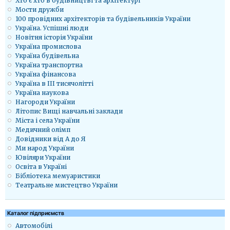
Хто є хто в будівництві та архітектурі
Мости дружби
100 провідних архітекторів та будівельників України
Україна. Успішні люди
Новітня історія України
Україна промислова
Україна будівельна
Україна транспортна
Україна фінансова
Україна в ІІІ тисячолітті
Україна наукова
Нагороди України
Літопис Вищі навчальні заклади
Міста і села України
Медичний олімп
Довідники від А до Я
Ми народ України
Ювіляри України
Освіта в Україні
Бібліотека мемуаристики
Театральне мистецтво України
Каталог підприємств
Автомобілі