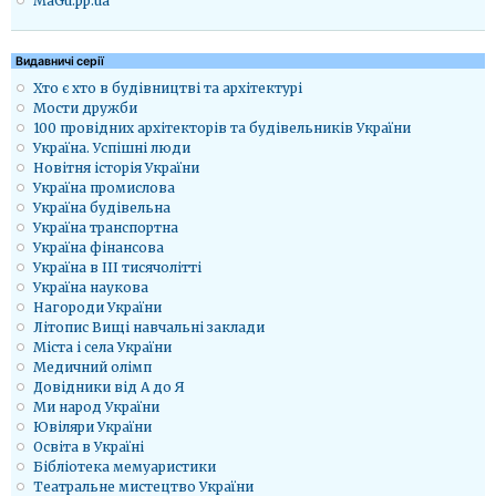
MaGu.pp.ua
Видавничі серії
Хто є хто в будівництві та архітектурі
Мости дружби
100 провідних архітекторів та будівельників України
Україна. Успішні люди
Новітня історія України
Україна промислова
Україна будівельна
Україна транспортна
Україна фінансова
Україна в ІІІ тисячолітті
Україна наукова
Нагороди України
Літопис Вищі навчальні заклади
Міста і села України
Медичний олімп
Довідники від А до Я
Ми народ України
Ювіляри України
Освіта в Україні
Бібліотека мемуаристики
Театральне мистецтво України