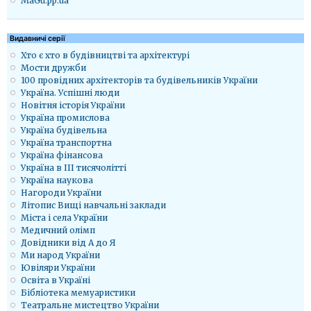
MaGu.pp.ua
Видавничі серії
Хто є хто в будівництві та архітектурі
Мости дружби
100 провідних архітекторів та будівельників України
Україна. Успішні люди
Новітня історія України
Україна промислова
Україна будівельна
Україна транспортна
Україна фінансова
Україна в ІІІ тисячолітті
Україна наукова
Нагороди України
Літопис Вищі навчальні заклади
Міста і села України
Медичний олімп
Довідники від А до Я
Ми народ України
Ювіляри України
Освіта в Україні
Бібліотека мемуаристики
Театральне мистецтво України