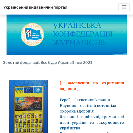
Український видавничий портал
Золотий фонд нації. Все буде Україна 3 том 2023
[ Замовлення на отримання
видання ]
Герої – Захисники України
Науково - освітній потенціал
Охорона здоров’я
Державні, політичні, громадські
діячі україни та закордонного
українства