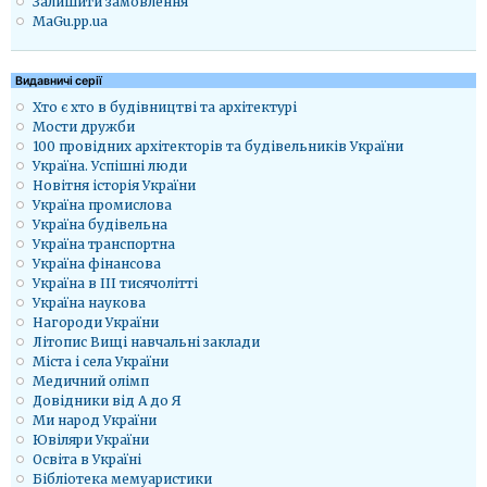
Залишити замовлення
MaGu.pp.ua
Видавничі серії
Хто є хто в будівництві та архітектурі
Мости дружби
100 провідних архітекторів та будівельників України
Україна. Успішні люди
Новітня історія України
Україна промислова
Україна будівельна
Україна транспортна
Україна фінансова
Україна в ІІІ тисячолітті
Україна наукова
Нагороди України
Літопис Вищі навчальні заклади
Міста і села України
Медичний олімп
Довідники від А до Я
Ми народ України
Ювіляри України
Освіта в Україні
Бібліотека мемуаристики