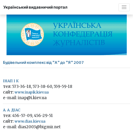
Український видавничий портал
Будівельний комплекс від "А" до "Я" 2007
ІНАП І К
тел: 573-36-18, 573-38-60, 559-59-18
сайт:
www.inapik.kiev.ua
e-mail: inap@i.kiev.ua
А. А. ДІАС
тел: 456-57-09, 456-29-51
сайт:
www.dias.kiev.ua
e-mail: dias2003@bigmir.net