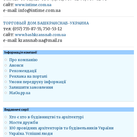
сайт:
www.intime.com.ua
e-mail: info@intime.com.ua
ТОРГОВЫЙ ДОМ БАШКРАНСНАБ-УКРАИНА
тел: (057) 755-87-55, 750-53-12
сайт:
www.bashkransnab.com.ua
e-mail: kransnab.ua@mail.ru
Iнформація компанії
Про компанію
Анонси
Рекомендації
Реклама на порталі
Умови передруку інформації
Залишити замовлення
MaGu.pp.ua
Видавничі серії
Хто є хто в будівництві та архітектурі
Мости дружби
100 провідних архітекторів та будівельників України
Україна. Успішні люди