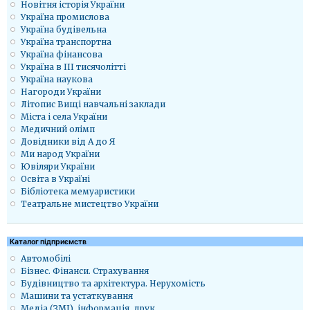
Новітня історія України
Україна промислова
Україна будівельна
Україна транспортна
Україна фінансова
Україна в ІІІ тисячолітті
Україна наукова
Нагороди України
Літопис Вищі навчальні заклади
Міста і села України
Медичний олімп
Довідники від А до Я
Ми народ України
Ювіляри України
Освіта в Україні
Бібліотека мемуаристики
Театральне мистецтво України
Каталог підприємств
Автомобілі
Бізнес. Фінанси. Страхування
Будівництво та архітектура. Нерухомість
Машини та устаткування
Медіа (ЗМІ), інформація, друк