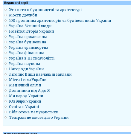
Видавничі серії
Хто є хто в будівництві та архітектурі
Мости дружби
100 провідних архітекторів та будівельників України
Україна. Успішні люди
Новітня історія України
Україна промислова
Україна будівельна
Україна транспортна
Україна фінансова
Україна в ІІІ тисячолітті
Україна наукова
Нагороди України
Літопис Вищі навчальні заклади
Міста і села України
Медичний олімп
Довідники від А до Я
Ми народ України
Ювіляри України
Освіта в Україні
Бібліотека мемуаристики
Театральне мистецтво України