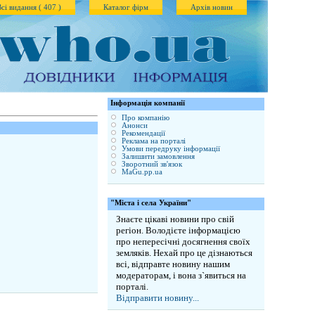
Всі видання ( 407 )
Каталог фірм
Архів новин
Iнформація компанії
Про компанію
Анонси
Рекомендації
Реклама на порталі
Умови передруку інформації
Залишити замовлення
Зворотний зв'язок
MaGu.pp.ua
"Міста і села України"
Знаєте цікаві новини про свій
регіон. Володієте інформацією
про непересічні досягнення своїх
земляків. Нехай про це дізнаються
всі, відправте новину нашим
модераторам, і вона з`явиться на
порталі.
Відправити новину...