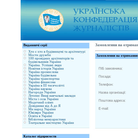
Замовлення на отрима
Видавничі серії
Хто є хто в будівництві та архітектурі
Мости дружби
Замовлення на отримання
100 провідних архітекторів та
будівельників України
Україна. Успішні люди
ПІБ замовника:
Новітня історія України
Україна промислова
Україна будівельна
Посада:
Україна транспортна
Україна фінансова
Телефон:
Україна в ІІІ тисячолітті
Україна наукова
Нагороди України
Назва організації:
Літопис Вищі навчальні заклади
Міста і села України
Поштова адреса:
Медичний олімп
Довідники від А до Я
E-mail:
Ми народ України
Ювіляри України
Освіта в Україні
Бібліотека мемуаристики
Театральне мистецтво України
Каталог підприємств