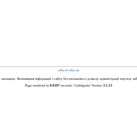
who-is-who.ua
а захищено. Копіювання інформації з сайту без письмового дозволу адміністрації порталу за
Page rendered in
0.0207
seconds. CodeIgniter Version
3.1.13