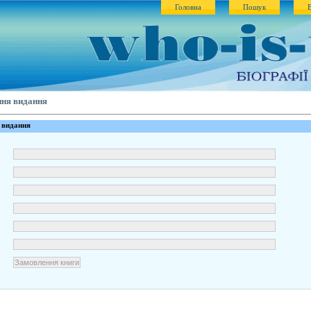
Головна
Пошук
ння видання
 видання