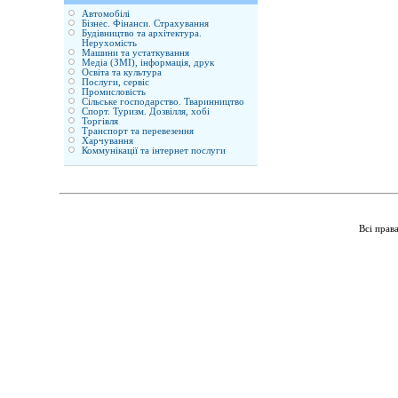
Автомобілі
Бізнес. Фінанси. Страхування
Будівництво та архітектура.
Нерухомість
Машини та устаткування
Медіа (ЗМІ), інформація, друк
Освіта та культура
Послуги, сервіс
Промисловість
Сільське господарство. Тваринництво
Спорт. Туризм. Дозвілля, хобі
Торгівля
Транспорт та перевезення
Харчування
Коммунікації та інтернет послуги
Всі прав