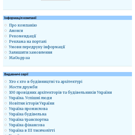
Iнформація компанії
Про компанію
Анонси
Рекомендації
Реклама на порталі
Умови передруку інформації
Залишити замовлення
MaGu.pp.ua
Видавничі серії
Хто є хто в будівництві та архітектурі
Мости дружби
100 провідних архітекторів та будівельників України
Україна. Успішні люди
Новітня історія України
Україна промислова
Україна будівельна
Україна транспортна
Україна фінансова
Україна в ІІІ тисячолітті