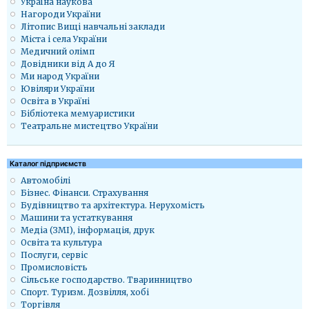
Україна наукова
Нагороди України
Літопис Вищі навчальні заклади
Міста і села України
Медичний олімп
Довідники від А до Я
Ми народ України
Ювіляри України
Освіта в Україні
Бібліотека мемуаристики
Театральне мистецтво України
Каталог підприємств
Автомобілі
Бізнес. Фінанси. Страхування
Будівництво та архітектура. Нерухомість
Машини та устаткування
Медіа (ЗМІ), інформація, друк
Освіта та культура
Послуги, сервіс
Промисловість
Сільське господарство. Тваринництво
Спорт. Туризм. Дозвілля, хобі
Торгівля