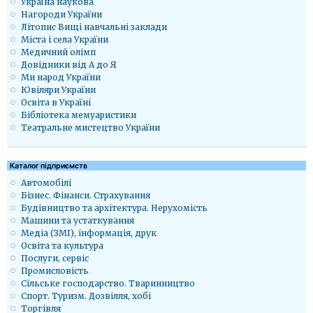
Україна наукова
Нагороди України
Літопис Вищі навчальні заклади
Міста і села України
Медичний олімп
Довідники від А до Я
Ми народ України
Ювіляри України
Освіта в Україні
Бібліотека мемуаристики
Театральне мистецтво України
Каталог підприємств
Автомобілі
Бізнес. Фінанси. Страхування
Будівництво та архітектура. Нерухомість
Машини та устаткування
Медіа (ЗМІ), інформація, друк
Освіта та культура
Послуги, сервіс
Промисловість
Сільське господарство. Тваринництво
Спорт. Туризм. Дозвілля, хобі
Торгівля