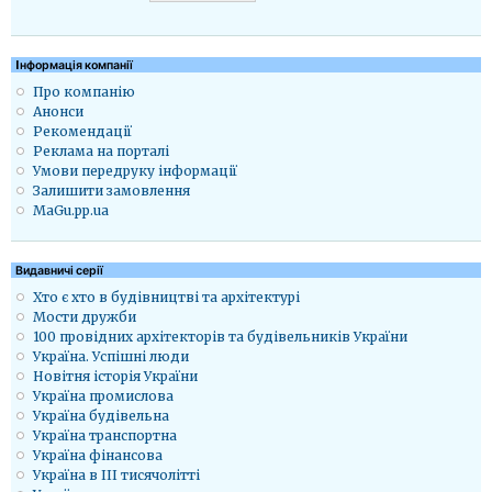
Iнформація компанії
Про компанію
Анонси
Рекомендації
Реклама на порталі
Умови передруку інформації
Залишити замовлення
MaGu.pp.ua
Видавничі серії
Хто є хто в будівництві та архітектурі
Мости дружби
100 провідних архітекторів та будівельників України
Україна. Успішні люди
Новітня історія України
Україна промислова
Україна будівельна
Україна транспортна
Україна фінансова
Україна в ІІІ тисячолітті