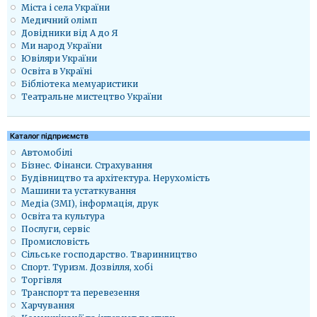
Міста і села України
Медичний олімп
Довідники від А до Я
Ми народ України
Ювіляри України
Освіта в Україні
Бібліотека мемуаристики
Театральне мистецтво України
Каталог підприємств
Автомобілі
Бізнес. Фінанси. Страхування
Будівництво та архітектура. Нерухомість
Машини та устаткування
Медіа (ЗМІ), інформація, друк
Освіта та культура
Послуги, сервіс
Промисловість
Сільське господарство. Тваринництво
Спорт. Туризм. Дозвілля, хобі
Торгівля
Транспорт та перевезення
Харчування