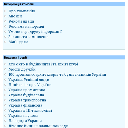
Iнформація компанії
Про компанію
Анонси
Рекомендації
Реклама на порталі
Умови передруку інформації
Залишити замовлення
MaGu.pp.ua
Видавничі серії
Хто є хто в будівництві та архітектурі
Мости дружби
100 провідних архітекторів та будівельників України
Україна. Успішні люди
Новітня історія України
Україна промислова
Україна будівельна
Україна транспортна
Україна фінансова
Україна в ІІІ тисячолітті
Україна наукова
Нагороди України
Літопис Вищі навчальні заклади