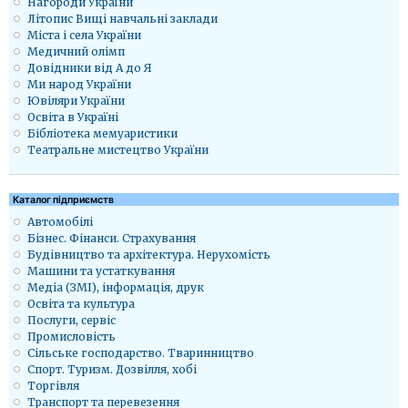
Нагороди України
Літопис Вищі навчальні заклади
Міста і села України
Медичний олімп
Довідники від А до Я
Ми народ України
Ювіляри України
Освіта в Україні
Бібліотека мемуаристики
Театральне мистецтво України
Каталог підприємств
Автомобілі
Бізнес. Фінанси. Страхування
Будівництво та архітектура. Нерухомість
Машини та устаткування
Медіа (ЗМІ), інформація, друк
Освіта та культура
Послуги, сервіс
Промисловість
Сільське господарство. Тваринництво
Спорт. Туризм. Дозвілля, хобі
Торгівля
Транспорт та перевезення