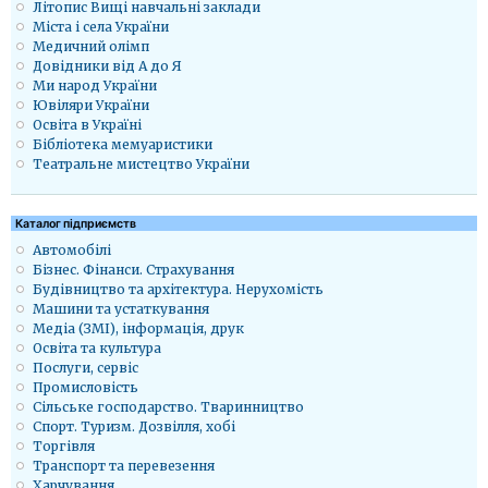
Літопис Вищі навчальні заклади
Міста і села України
Медичний олімп
Довідники від А до Я
Ми народ України
Ювіляри України
Освіта в Україні
Бібліотека мемуаристики
Театральне мистецтво України
Каталог підприємств
Автомобілі
Бізнес. Фінанси. Страхування
Будівництво та архітектура. Нерухомість
Машини та устаткування
Медіа (ЗМІ), інформація, друк
Освіта та культура
Послуги, сервіс
Промисловість
Сільське господарство. Тваринництво
Спорт. Туризм. Дозвілля, хобі
Торгівля
Транспорт та перевезення
Харчування