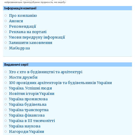
Iнформація компанії
Про компанію
Анонси
Рекомендації
Реклама на порталі
Умови передруку інформації
Залишити замовлення
MaGu.pp.ua
Видавничі серії
Хто є хто в будівництві та архітектурі
Мости дружби
100 провідних архітекторів та будівельників України
Україна. Успішні люди
Новітня історія України
Україна промислова
Україна будівельна
Україна транспортна
Україна фінансова
Україна в ІІІ тисячолітті
Україна наукова
Нагороди України