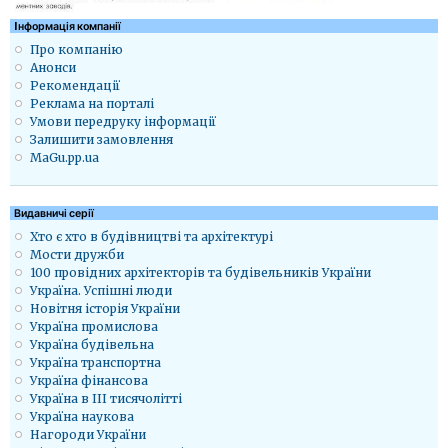
Iнформація компанії
Про компанію
Анонси
Рекомендації
Реклама на порталі
Умови передруку інформації
Залишити замовлення
MaGu.pp.ua
Видавничі серії
Хто є хто в будівництві та архітектурі
Мости дружби
100 провідних архітекторів та будівельників України
Україна. Успішні люди
Новітня історія України
Україна промислова
Україна будівельна
Україна транспортна
Україна фінансова
Україна в ІІІ тисячолітті
Україна наукова
Нагороди України