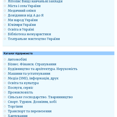
Літопис Вищі навчальні заклади
Міста і села України
Медичний олімп
Довідники від А до Я
Ми народ України
Ювіляри України
Освіта в Україні
Бібліотека мемуаристики
Театральне мистецтво України
Каталог підприємств
Автомобілі
Бізнес. Фінанси. Страхування
Будівництво та архітектура. Нерухомість
Машини та устаткування
Медіа (ЗМІ), інформація, друк
Освіта та культура
Послуги, сервіс
Промисловість
Сільське господарство. Тваринництво
Спорт. Туризм. Дозвілля, хобі
Торгівля
Транспорт та перевезення
Харчування