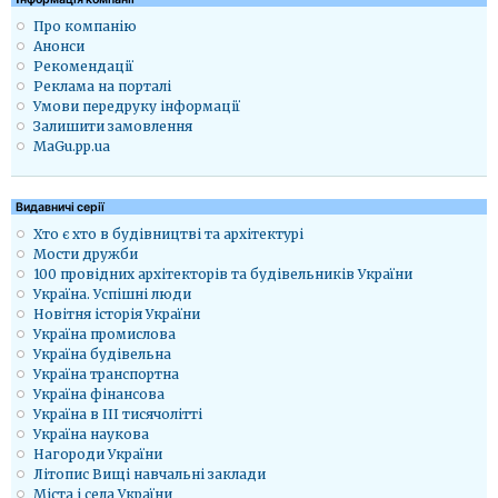
Про компанію
Анонси
Рекомендації
Реклама на порталі
Умови передруку інформації
Залишити замовлення
MaGu.pp.ua
Видавничі серії
Хто є хто в будівництві та архітектурі
Мости дружби
100 провідних архітекторів та будівельників України
Україна. Успішні люди
Новітня історія України
Україна промислова
Україна будівельна
Україна транспортна
Україна фінансова
Україна в ІІІ тисячолітті
Україна наукова
Нагороди України
Літопис Вищі навчальні заклади
Міста і села України