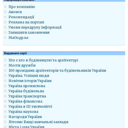
Про компанію
Анонси
Рекомендації
Реклама на порталі
Умови передруку інформації
Залишити замовлення
MaGu.pp.ua
Видавничі серії
Хто є хто в будівництві та архітектурі
Мости дружби
100 провідних архітекторів та будівельників України
Україна. Успішні люди
Новітня історія України
Україна промислова
Україна будівельна
Україна транспортна
Україна фінансова
Україна в ІІІ тисячолітті
Україна наукова
Нагороди України
Літопис Вищі навчальні заклади
Міста і села України