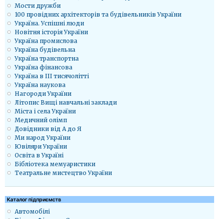
Мости дружби
100 провідних архітекторів та будівельників України
Україна. Успішні люди
Новітня історія України
Україна промислова
Україна будівельна
Україна транспортна
Україна фінансова
Україна в ІІІ тисячолітті
Україна наукова
Нагороди України
Літопис Вищі навчальні заклади
Міста і села України
Медичний олімп
Довідники від А до Я
Ми народ України
Ювіляри України
Освіта в Україні
Бібліотека мемуаристики
Театральне мистецтво України
Каталог підприємств
Автомобілі