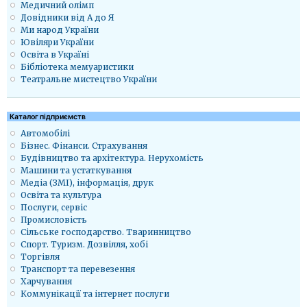
Медичний олімп
Довідники від А до Я
Ми народ України
Ювіляри України
Освіта в Україні
Бібліотека мемуаристики
Театральне мистецтво України
Каталог підприємств
Автомобілі
Бізнес. Фінанси. Страхування
Будівництво та архітектура. Нерухомість
Машини та устаткування
Медіа (ЗМІ), інформація, друк
Освіта та культура
Послуги, сервіс
Промисловість
Сільське господарство. Тваринництво
Спорт. Туризм. Дозвілля, хобі
Торгівля
Транспорт та перевезення
Харчування
Коммунікації та інтернет послуги