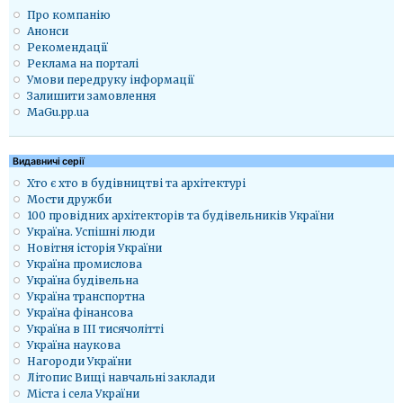
Про компанію
Анонси
Рекомендації
Реклама на порталі
Умови передруку інформації
Залишити замовлення
MaGu.pp.ua
Видавничі серії
Хто є хто в будівництві та архітектурі
Мости дружби
100 провідних архітекторів та будівельників України
Україна. Успішні люди
Новітня історія України
Україна промислова
Україна будівельна
Україна транспортна
Україна фінансова
Україна в ІІІ тисячолітті
Україна наукова
Нагороди України
Літопис Вищі навчальні заклади
Міста і села України