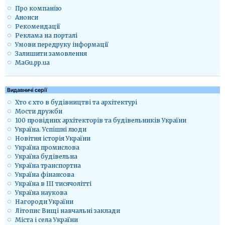
Про компанію
Анонси
Рекомендації
Реклама на порталі
Умови передруку інформації
Залишити замовлення
MaGu.pp.ua
Видавничі серії
Хто є хто в будівництві та архітектурі
Мости дружби
100 провідних архітекторів та будівельників України
Україна. Успішні люди
Новітня історія України
Україна промислова
Україна будівельна
Україна транспортна
Україна фінансова
Україна в ІІІ тисячолітті
Україна наукова
Нагороди України
Літопис Вищі навчальні заклади
Міста і села України