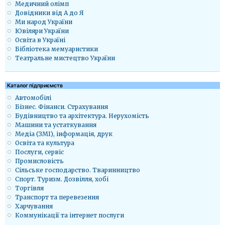
Медичний олімп
Довідники від А до Я
Ми народ України
Ювіляри України
Освіта в Україні
Бібліотека мемуаристики
Театральне мистецтво України
Каталог підприємств
Автомобілі
Бізнес. Фінанси. Страхування
Будівництво та архітектура. Нерухомість
Машини та устаткування
Медіа (ЗМІ), інформація, друк
Освіта та культура
Послуги, сервіс
Промисловість
Сільське господарство. Тваринництво
Спорт. Туризм. Дозвілля, хобі
Торгівля
Транспорт та перевезення
Харчування
Коммунікації та інтернет послуги