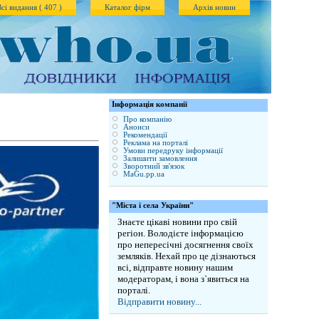
Всі видання ( 407 )
Каталог фірм
Архів новин
Iнформація компанії
Про компанію
Анонси
Рекомендації
Реклама на порталі
Умови передруку інформації
Залишити замовлення
Зворотний зв'язок
MaGu.pp.ua
"Міста і села України"
Знаєте цікаві новини про свій
регіон. Володієте інформацією
про непересічні досягнення своїх
земляків. Нехай про це дізнаються
всі, відправте новину нашим
модераторам, і вона з`явиться на
порталі.
Відправити новину...