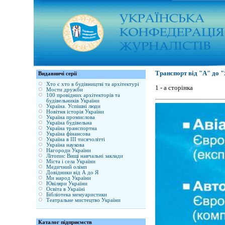
Транспорт від "А" до 
Видавничі серії
Хто є хто в будівництві та архітектурі
1 - а сторінка
Мости дружби
100 провідних архітекторів та
будівельників України
Україна. Успішні люди
Новітня історія України
Україна промислова
Україна будівельна
Україна транспортна
Україна фінансова
Україна в ІІІ тисячолітті
Україна наукова
Нагороди України
Літопис Вищі навчальні заклади
Міста і села України
Медичний олімп
Довідники від А до Я
Ми народ України
Ювіляри України
Освіта в Україні
Бібліотека мемуаристики
Театральне мистецтво України
Каталог підприємств