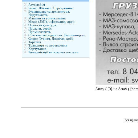
Автомобілі
Бізнес. Фінанси. Страхування
Будівництво та архітектура.
Нерухомість
Машини та устаткування
Медіа (ЗМІ), інформація, друк
Освіта та культура
Послуги, сервіс
Промисловість
Сільське господарство. Тваринництво
Спорт. Туризм. Дозвілля, хобі
Торгівля
Транспорт та перевезення
Харчування
Коммунікації та інтернет послуги
Array ( [0] => Array ( [n
Всі прав