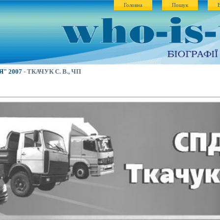
Головна
Пошук
"Я" 2007
- ТКАЧУК С. В., ЧП