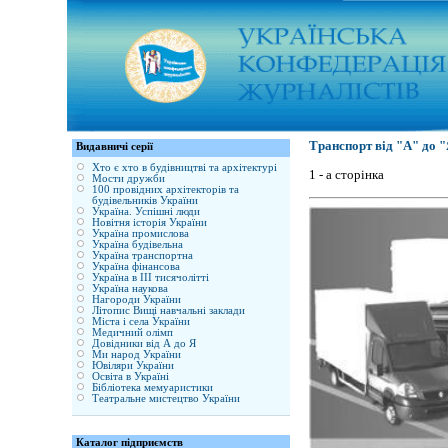
Транспорт від "А" до 
Видавничі серії
Хто є хто в будівництві та архітектурі
1 - а сторінка
Мости дружби
100 провідних архітекторів та
будівельників України
Україна. Успішні люди
Новітня історія України
Україна промислова
Україна будівельна
Україна транспортна
Україна фінансова
Україна в ІІІ тисячолітті
Україна наукова
Нагороди України
Літопис Вищі навчальні заклади
Міста і села України
Медичний олімп
Довідники від А до Я
Ми народ України
Ювіляри України
Освіта в Україні
Бібліотека мемуаристики
Театральне мистецтво України
Каталог підприємств