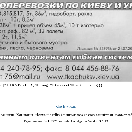
ame] => ТКАЧУК С. В., ЧП [img] => transport2007/tkachuk.jpg ) )
who-is-who.ua
а захищено. Копіювання інформації з сайту без письмового дозволу адміністрації порталу за
Page rendered in
0.0577
seconds. CodeIgniter Version
3.1.13