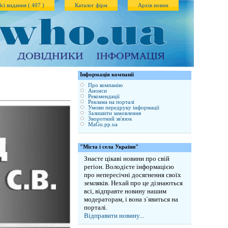
Всі видання ( 407 )
Каталог фірм
Архів новин
Iнформація компанії
Про компанію
Анонси
Рекомендації
Реклама на порталі
Умови передруку інформації
Залишити замовлення
Зворотний зв'язок
MaGu.pp.ua
"Міста і села України"
Знаєте цікаві новини про свій
регіон. Володієте інформацією
про непересічні досягнення своїх
земляків. Нехай про це дізнаються
всі, відправте новину нашим
модераторам, і вона з`явиться на
порталі.
Відправити новину...