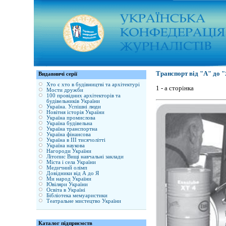
Транспорт від "А" до 
Видавничі серії
Хто є хто в будівництві та архітектурі
1 - а сторінка
Мости дружби
100 провідних архітекторів та
будівельників України
Україна. Успішні люди
Новітня історія України
Україна промислова
Україна будівельна
Україна транспортна
Україна фінансова
Україна в ІІІ тисячолітті
Україна наукова
Нагороди України
Літопис Вищі навчальні заклади
Міста і села України
Медичний олімп
Довідники від А до Я
Ми народ України
Ювіляри України
Освіта в Україні
Бібліотека мемуаристики
Театральне мистецтво України
Каталог підприємств