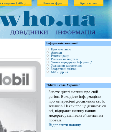
Всі видання ( 407 )
Каталог фірм
Архів новин
Iнформація компанії
Про компанію
Анонси
Рекомендації
Реклама на порталі
Умови передруку інформації
Залишити замовлення
Зворотний зв'язок
MaGu.pp.ua
"Міста і села України"
Знаєте цікаві новини про свій
регіон. Володієте інформацією
про непересічні досягнення своїх
земляків. Нехай про це дізнаються
всі, відправте новину нашим
модераторам, і вона з`явиться на
порталі.
Відправити новину...