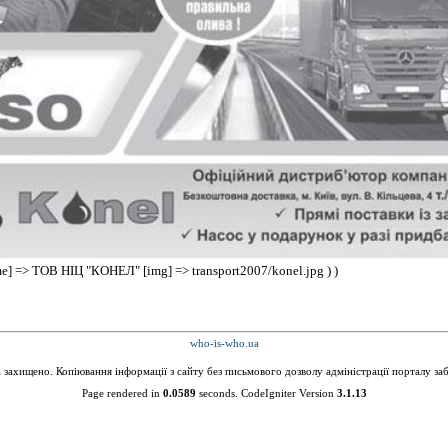
name] => ТОВ НІЦ "КОНЕЛ" [img] => transport2007/konel.jpg ) )
who-is-who.ua
а захищено. Копіювання інформації з сайту без письмового дозволу адміністрації порталу за
Page rendered in
0.0589
seconds. CodeIgniter Version
3.1.13