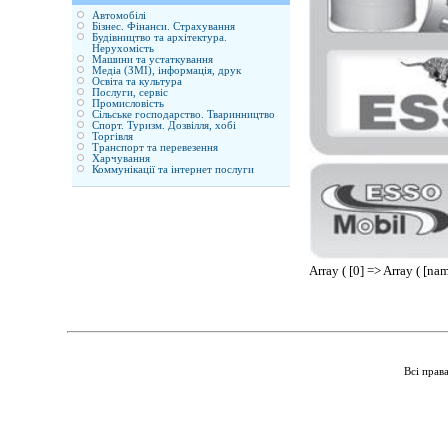
Автомобілі
Бізнес. Фінанси. Страхування
Будівництво та архітектура.
Нерухомість
Машини та устаткування
Медіа (ЗМІ), інформація, друк
Освіта та культура
Послуги, сервіс
Промисловість
Сільське господарство. Тваринництво
Спорт. Туризм. Дозвілля, хобі
Торгівля
Транспорт та перевезення
Харчування
Коммунікації та інтернет послуги
Array ( [0] => Array ( [
Всі прав