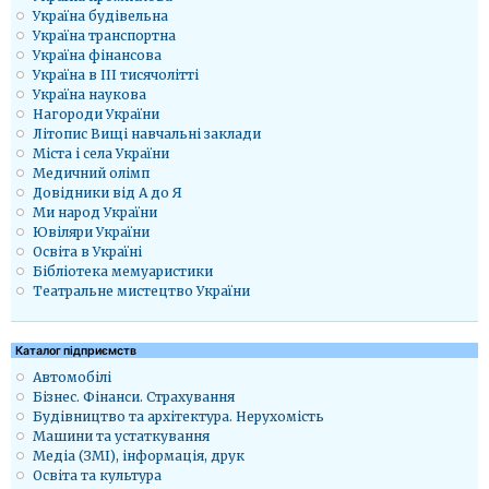
Україна будівельна
Україна транспортна
Україна фінансова
Україна в ІІІ тисячолітті
Україна наукова
Нагороди України
Літопис Вищі навчальні заклади
Міста і села України
Медичний олімп
Довідники від А до Я
Ми народ України
Ювіляри України
Освіта в Україні
Бібліотека мемуаристики
Театральне мистецтво України
Каталог підприємств
Автомобілі
Бізнес. Фінанси. Страхування
Будівництво та архітектура. Нерухомість
Машини та устаткування
Медіа (ЗМІ), інформація, друк
Освіта та культура