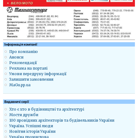
Iнформація компанії
Про компанію
Анонси
Рекомендації
Реклама на порталі
Умови передруку інформації
Залишити замовлення
MaGu.pp.ua
Видавничі серії
Хто є хто в будівництві та архітектурі
Мости дружби
100 провідних архітекторів та будівельників України
Україна. Успішні люди
Новітня історія України
Україна промислова