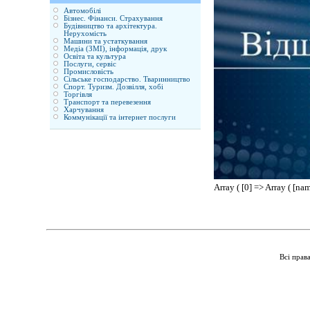
Автомобілі
Бізнес. Фінанси. Страхування
Будівництво та архітектура.
Нерухомість
Машини та устаткування
Медіа (ЗМІ), інформація, друк
Освіта та культура
Послуги, сервіс
Промисловість
Сільське господарство. Тваринництво
Спорт. Туризм. Дозвілля, хобі
Торгівля
Транспорт та перевезення
Харчування
Коммунікації та інтернет послуги
Array ( [0] => Array (
Всі прав