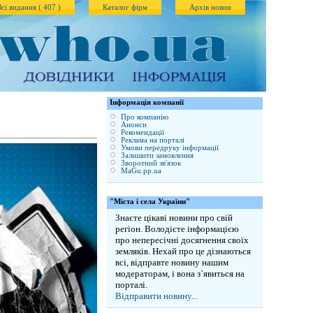
Всі видання ( 407 )
Каталог фірм
Архів новин
Iнформація компанії
Про компанію
Анонси
Рекомендації
Реклама на порталі
Умови передруку інформації
Залишити замовлення
Зворотний зв'язок
MaGu.pp.ua
"Міста і села України"
Знаєте цікаві новини про свій
регіон. Володієте інформацією
про непересічні досягнення своїх
земляків. Нехай про це дізнаються
всі, відправте новину нашим
модераторам, і вона з`явиться на
порталі.
Відправити новину...