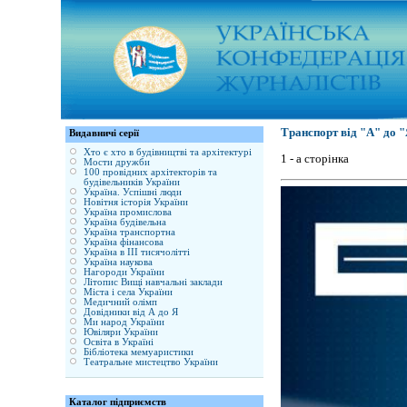
Транспорт від "А" до 
Видавничі серії
Хто є хто в будівництві та архітектурі
1 - а сторінка
Мости дружби
100 провідних архітекторів та
будівельників України
Україна. Успішні люди
Новітня історія України
Україна промислова
Україна будівельна
Україна транспортна
Україна фінансова
Україна в ІІІ тисячолітті
Україна наукова
Нагороди України
Літопис Вищі навчальні заклади
Міста і села України
Медичний олімп
Довідники від А до Я
Ми народ України
Ювіляри України
Освіта в Україні
Бібліотека мемуаристики
Театральне мистецтво України
Каталог підприємств