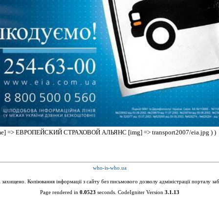
 [name] => ЕВРОПЕЙСКИЙ СТРАХОВОЙ АЛЬЯНС [img] => transport2007/eia.jpg ) )
who-is-who.ua
а захищено. Копіювання інформації з сайту без письмового дозволу адміністрації порталу за
Page rendered in
0.0523
seconds. CodeIgniter Version
3.1.13