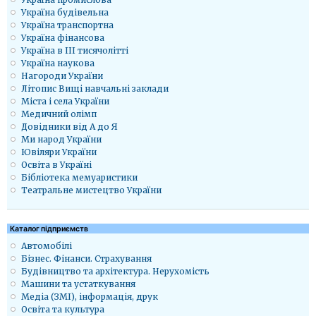
Україна будівельна
Україна транспортна
Україна фінансова
Україна в ІІІ тисячолітті
Україна наукова
Нагороди України
Літопис Вищі навчальні заклади
Міста і села України
Медичний олімп
Довідники від А до Я
Ми народ України
Ювіляри України
Освіта в Україні
Бібліотека мемуаристики
Театральне мистецтво України
Каталог підприємств
Автомобілі
Бізнес. Фінанси. Страхування
Будівництво та архітектура. Нерухомість
Машини та устаткування
Медіа (ЗМІ), інформація, друк
Освіта та культура