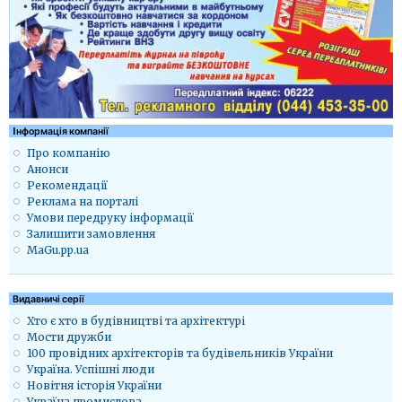
Iнформація компанії
Про компанію
Анонси
Рекомендації
Реклама на порталі
Умови передруку інформації
Залишити замовлення
MaGu.pp.ua
Видавничі серії
Хто є хто в будівництві та архітектурі
Мости дружби
100 провідних архітекторів та будівельників України
Україна. Успішні люди
Новітня історія України
Україна промислова