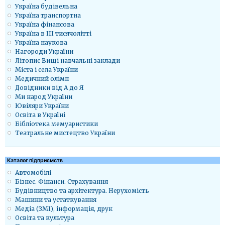
Україна будівельна
Україна транспортна
Україна фінансова
Україна в ІІІ тисячолітті
Україна наукова
Нагороди України
Літопис Вищі навчальні заклади
Міста і села України
Медичний олімп
Довідники від А до Я
Ми народ України
Ювіляри України
Освіта в Україні
Бібліотека мемуаристики
Театральне мистецтво України
Каталог підприємств
Автомобілі
Бізнес. Фінанси. Страхування
Будівництво та архітектура. Нерухомість
Машини та устаткування
Медіа (ЗМІ), інформація, друк
Освіта та культура