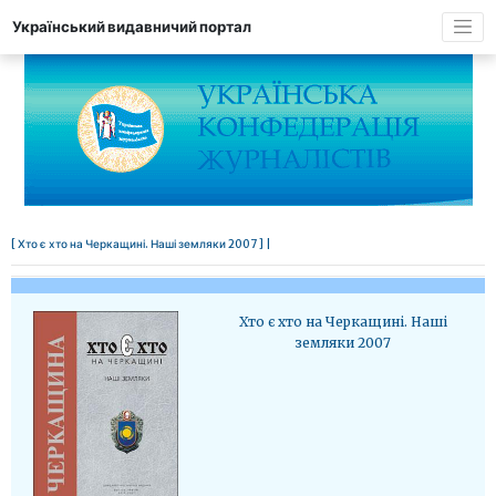
Український видавничий портал
[ Хто є хто на Черкащині. Наші земляки 2007 ] |
Хто є хто на Черкащині. Наші
земляки 2007