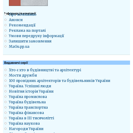
Iнформація компанії
Про компанію
Анонси
Рекомендації
Реклама на порталі
Умови передруку інформації
Залишити замовлення
MaGu.pp.ua
Видавничі серії
Хто є хто в будівництві та архітектурі
Мости дружби
100 провідних архітекторів та будівельників України
Україна. Успішні люди
Новітня історія України
Україна промислова
Україна будівельна
Україна транспортна
Україна фінансова
Україна в ІІІ тисячолітті
Україна наукова
Нагороди України