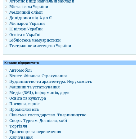
Літопис Вищі навчальні заклади
Міста і села України
Медичний олімп
Довідники від А до Я
Ми народ України
Ювіляри України
Освіта в Україні
Бібліотека мемуаристики
Театральне мистецтво України
Каталог підприємств
Автомобілі
Бізнес. Фінанси. Страхування
Будівництво та архітектура. Нерухомість
Машини та устаткування
Медіа (ЗМІ), інформація, друк
Освіта та культура
Послуги, сервіс
Промисловість
Сільське господарство. Тваринництво
Спорт. Туризм. Дозвілля, хобі
Торгівля
Транспорт та перевезення
Харчування