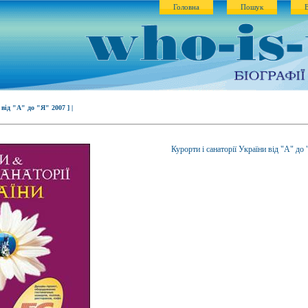
Головна
Пошук
від "А" до "Я" 2007 ] |
Курорти і санаторії України від "А" до