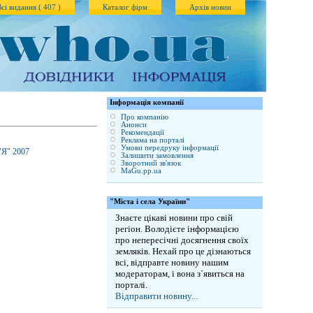
Всі видання ( 407 )
Каталог фірм
Архів новин
Iнформація компанії
Про компанію
Анонси
Рекомендації
Реклама на порталі
Умови передруку інформації
 "Я" 2007
Залишити замовлення
Зворотний зв'язок
MaGu.pp.ua
"Міста і села України"
Знаєте цікаві новини про свій
регіон. Володієте інформацією
про непересічні досягнення своїх
земляків. Нехай про це дізнаються
всі, відправте новину нашим
модераторам, і вона з`явиться на
порталі.
Відправити новину...