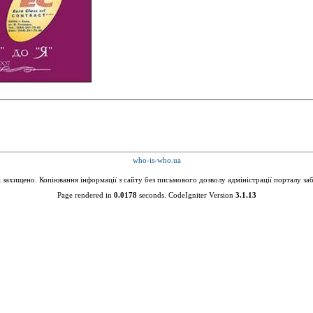
who-is-who.ua
а захищено. Копіювання інформації з сайту без письмового дозволу адміністрації порталу за
Page rendered in
0.0178
seconds. CodeIgniter Version
3.1.13