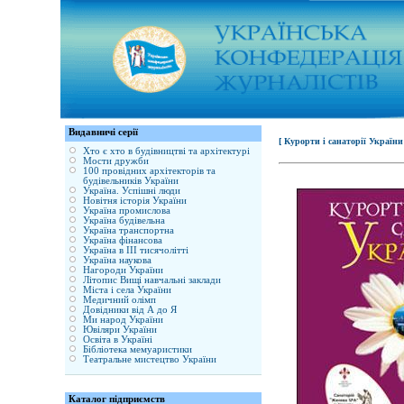
Видавничі серії
[ Курорти і санаторії України 
Хто є хто в будівництві та архітектурі
Мости дружби
100 провідних архітекторів та
будівельників України
Україна. Успішні люди
Новітня історія України
Україна промислова
Україна будівельна
Україна транспортна
Україна фінансова
Україна в ІІІ тисячолітті
Україна наукова
Нагороди України
Літопис Вищі навчальні заклади
Міста і села України
Медичний олімп
Довідники від А до Я
Ми народ України
Ювіляри України
Освіта в Україні
Бібліотека мемуаристики
Театральне мистецтво України
Каталог підприємств