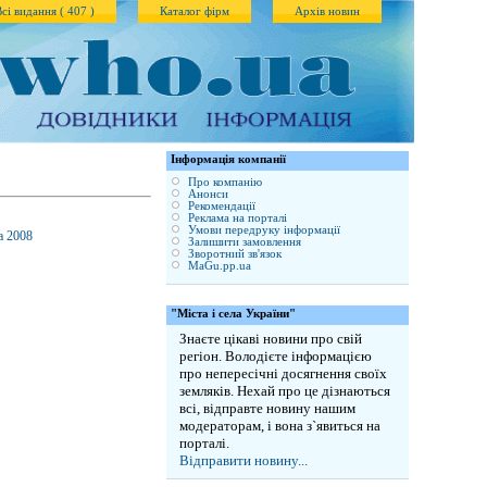
Всі видання ( 407 )
Каталог фірм
Архів новин
Iнформація компанії
Про компанію
Анонси
Рекомендації
Реклама на порталі
Умови передруку інформації
а 2008
Залишити замовлення
Зворотний зв'язок
MaGu.pp.ua
"Міста і села України"
Знаєте цікаві новини про свій
регіон. Володієте інформацією
про непересічні досягнення своїх
земляків. Нехай про це дізнаються
всі, відправте новину нашим
модераторам, і вона з`явиться на
порталі.
Відправити новину...