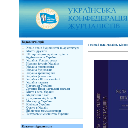
Видавничі серії
[ Міста і села України. Кіров
Хто є хто в будівництві та архітектурі
Мости дружби
100 провідних архітекторів та
будівельників України
Україна. Успішні люди
Новітня історія України
Україна промислова
Україна будівельна
Україна транспортна
Україна фінансова
Україна в ІІІ тисячолітті
Україна наукова
Нагороди України
Літопис Вищі навчальні заклади
Міста і села України
Медичний олімп
Довідники від А до Я
Ми народ України
Ювіляри України
Освіта в Україні
Бібліотека мемуаристики
Театральне мистецтво України
Каталог підприємств