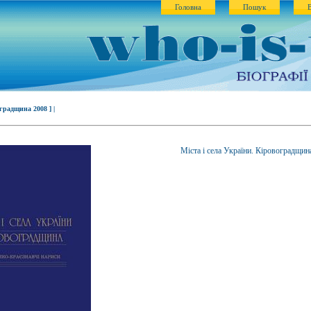
Головна
Пошук
оградщина 2008 ] |
Міста і села України. Кіровоградщин