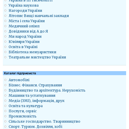
Україна в ІІІ тисячолітті
Україна наукова
Нагороди України
Літопис Вищі навчальні заклади
Міста і села України
Медичний олімп
Довідники від А до Я
Ми народ України
Ювіляри України
Освіта в Україні
Бібліотека мемуаристики
Театральне мистецтво України
Каталог підприємств
Автомобілі
Бізнес. Фінанси. Страхування
Будівництво та архітектура. Нерухомість
Машини та устаткування
Медіа (ЗМІ), інформація, друк
Освіта та культура
Послуги, сервіс
Промисловість
Сільське господарство. Тваринництво
Спорт. Туризм. Дозвілля, хобі