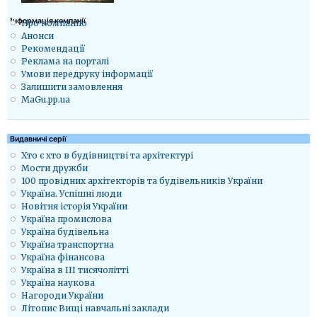
Iнформація компанії
Про компанію
Анонси
Рекомендації
Реклама на порталі
Умови передруку інформації
Залишити замовлення
MaGu.pp.ua
Видавничі серії
Хто є хто в будівництві та архітектурі
Мости дружби
100 провідних архітекторів та будівельників України
Україна. Успішні люди
Новітня історія України
Україна промислова
Україна будівельна
Україна транспортна
Україна фінансова
Україна в ІІІ тисячолітті
Україна наукова
Нагороди України
Літопис Вищі навчальні заклади