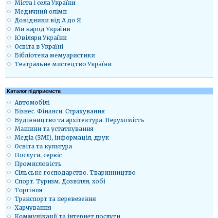
Міста і села України
Медичний олімп
Довідники від А до Я
Ми народ України
Ювіляри України
Освіта в Україні
Бібліотека мемуаристики
Театральне мистецтво України
Каталог підприємств
Автомобілі
Бізнес. Фінанси. Страхування
Будівництво та архітектура. Нерухомість
Машини та устаткування
Медіа (ЗМІ), інформація, друк
Освіта та культура
Послуги, сервіс
Промисловість
Сільське господарство. Тваринництво
Спорт. Туризм. Дозвілля, хобі
Торгівля
Транспорт та перевезення
Харчування
Коммунікації та інтернет послуги