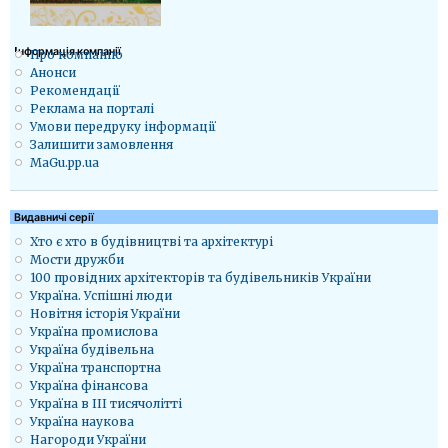
Iнформація компанії
Про компанію
Анонси
Рекомендації
Реклама на порталі
Умови передруку інформації
Залишити замовлення
MaGu.pp.ua
Видавничі серії
Хто є хто в будівництві та архітектурі
Мости дружби
100 провідних архітекторів та будівельників України
Україна. Успішні люди
Новітня історія України
Україна промислова
Україна будівельна
Україна транспортна
Україна фінансова
Україна в ІІІ тисячолітті
Україна наукова
Нагороди України