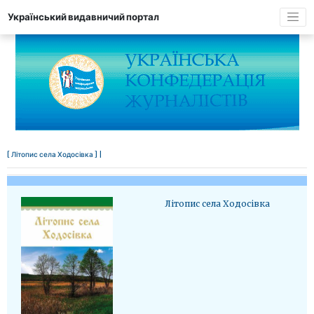
Український видавничий портал
[ Літопис села Ходосівка ] |
Літопис села Ходосівка