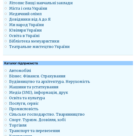
Літопис Вищі навчальні заклади
Міста і села України
Медичний олімп
Довідники від А до Я
Ми народ України
Ювіляри України
Освіта в Україні
Бібліотека мемуаристики
Театральне мистецтво України
Каталог підприємств
Автомобілі
Бізнес. Фінанси. Страхування
Будівництво та архітектура. Нерухомість
Машини та устаткування
Медіа (ЗМІ), інформація, друк
Освіта та культура
Послуги, сервіс
Промисловість
Сільське господарство. Тваринництво
Спорт. Туризм. Дозвілля, хобі
Торгівля
Транспорт та перевезення