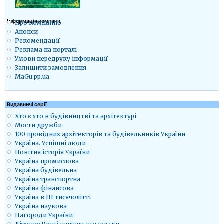
Iнформація компанії
Про компанію
Анонси
Рекомендації
Реклама на порталі
Умови передруку інформації
Залишити замовлення
MaGu.pp.ua
Видавничі серії
Хто є хто в будівництві та архітектурі
Мости дружби
100 провідних архітекторів та будівельників України
Україна. Успішні люди
Новітня історія України
Україна промислова
Україна будівельна
Україна транспортна
Україна фінансова
Україна в ІІІ тисячолітті
Україна наукова
Нагороди України