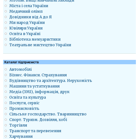
Літопис Вищі навчальні заклади
Міста і села України
Медичний олімп
Довідники від А до Я
Ми народ України
Ювіляри України
Освіта в Україні
Бібліотека мемуаристики
Театральне мистецтво України
Каталог підприємств
Автомобілі
Бізнес. Фінанси. Страхування
Будівництво та архітектура. Нерухомість
Машини та устаткування
Медіа (ЗМІ), інформація, друк
Освіта та культура
Послуги, сервіс
Промисловість
Сільське господарство. Тваринництво
Спорт. Туризм. Дозвілля, хобі
Торгівля
Транспорт та перевезення
Харчування